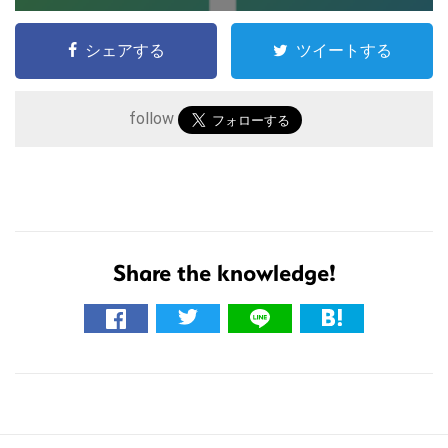
シェアする
ツイートする
follow
こ
の
サ
Share the knowledge!
イ
ト
を
検
索
す