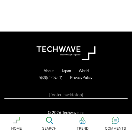
Footer
About
Japan
World
寄稿について
PrivacyPolicy
[footer_backtotop]
© 2026 Techwave.inc
Genesis Framework
·
WordPress
·
ログイン
HOME
SEARCH
COMMENTS
TREND