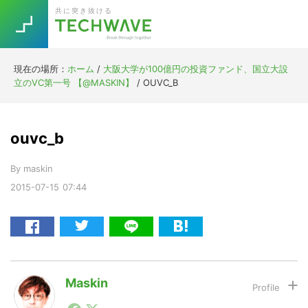
Skip
Skip
Skip
Skip
共に突き抜ける
to
to
to
to
primary
main
primary
footer
navigation
content
sidebar
現在の場所：
ホーム
/
大阪大学が100億円の投資ファンド、国立大設
Trend
立のVC第一号 【@MASKIN】
/
OUVC_B
今話題の注目キーワード
Keywords
ouvc_b
5G
Asana
テレワーク
TOPICS
By
maskin
ニューノーマル
2015-07-15
07:44
[Startup]
RE:LIFE
[Voice Edition]
Re:Work
Daily
Weekly
Monthly
Maskin
1990年代初頭から記者としてまた起業家としてITスタ
[YouTube]
AI