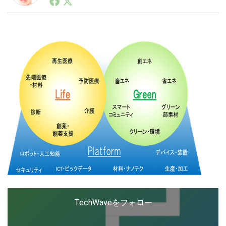
ートアップ業界のハードウェアからソフトウェアの事業
創出に関わる。シリコンバレーやEU等でのスタートア
ップを経験。日本ではネットエイジ等に所属、大手企業
LINE
暗号資産
の新規事業創出に協力。ブログやSNS、LINEなどの誕
生から普及成長までを最前線で見てきた生き字引として
注目される。通信キャリアのニュースポータルの創業デ
スクとして数億PV事業に。世界最大IT系メディア（ス
投資家登録
Drone
ペイン）の元日本編集長、World Innovation Lab(WiL)
などを経て、現在、スタートアップ支援側の取り組みに
注力中。
特集
VR/AR
Block Data Bank
TechWaveをフォロー