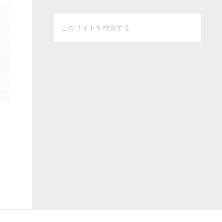
こ
の
サ
イ
ト
を
検
索
す
る