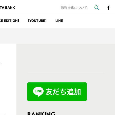
ATA BANK
情報提供について
CE EDITION]
[YOUTUBE]
LINE
最
0
初
の
サ
イ
ド
バ
RANKING