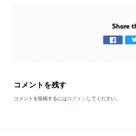
ト
を
検
Share t
索
す
る
R
e
コメントを残す
a
d
コメントを投稿するには
ログイン
してください。
e
r
R
I