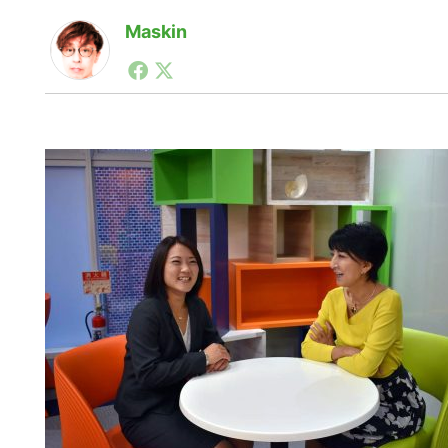
Maskin
1990年代初頭から記者としてまた起業家としてITス
る。シリコンバレーやEU等でのスタートアップを経験
力。ブログやSNS、LINEなどの誕生から普及成長ま
ュースポータルの創業デスクとして数億PV事業に。世界最大I
on Lab(WiL)などを経て、現在、スタートアップ支