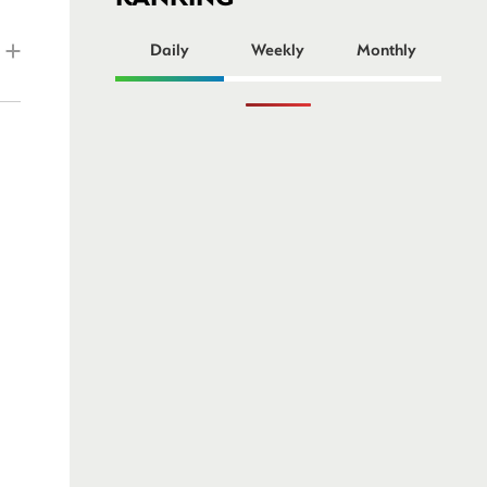
ー
Daily
Weekly
Monthly