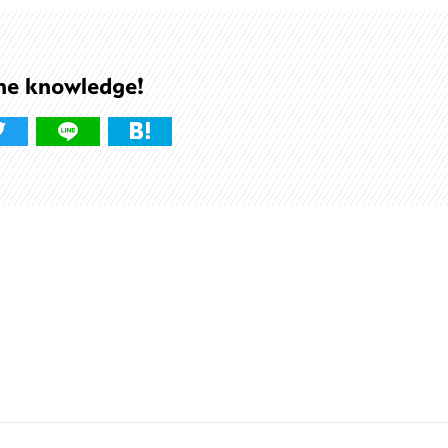
he knowledge!