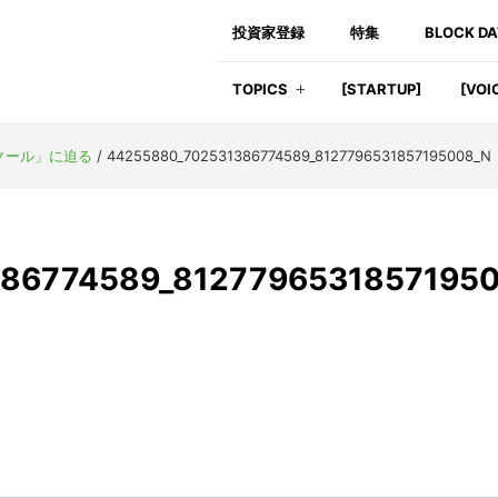
投資家登録
特集
BLOCK D
TOPICS
[STARTUP]
[VOI
クール」に迫る
/
44255880_702531386774589_8127796531857195008_N
86774589_8127796531857195