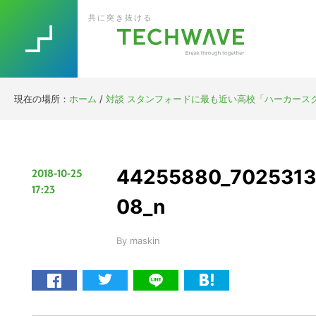
Skip
Skip
Skip
Skip
共に突き抜ける
to
to
to
to
primary
main
primary
footer
navigation
content
sidebar
現在の場所：
ホーム
/
対談 スタンフォードに最も近い高校「ハーカース
44255880_7025313
2018-10-25
17:23
08_n
By
maskin