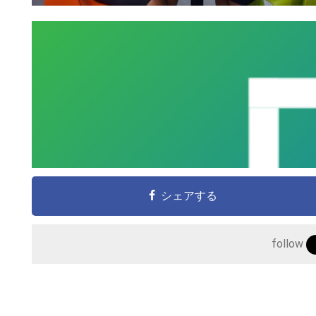
シェアする
follow
こ
の
サ
イ