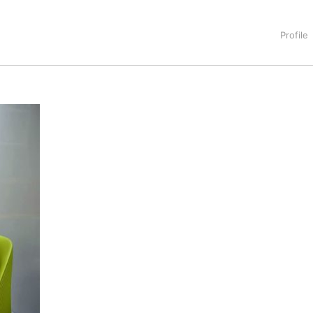
タートアップ業界のハードウェアからソフトウェアの事業創出に関わ
。日本ではネットエイジ等に所属、大手企業の新規事業創出に協
でを最前線で見てきた生き字引として注目される。通信キャリアのニ
T系メディア（スペイン）の元日本編集長、World Innovati
援側の取り組みに注力中。