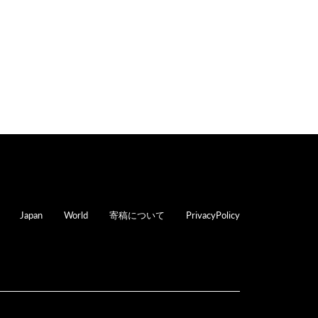
oter
Japan
World
寄稿について
PrivacyPolicy