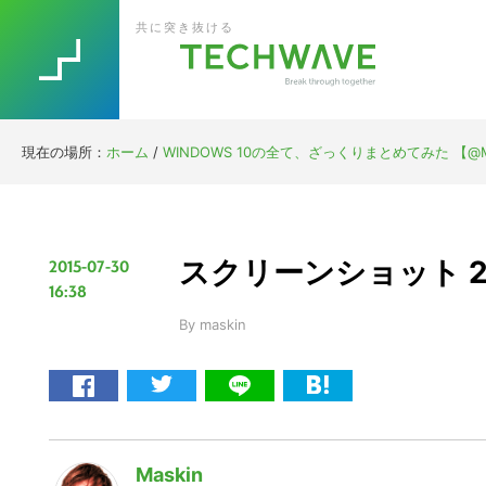
Skip
Skip
Skip
Skip
共に突き抜ける
to
to
to
to
primary
main
primary
footer
navigation
content
sidebar
現在の場所：
ホーム
/
WINDOWS 10の全て、ざっくりまとめてみた 【@M
スクリーンショット 2015
2015-07-30
16:38
By
maskin
Maskin