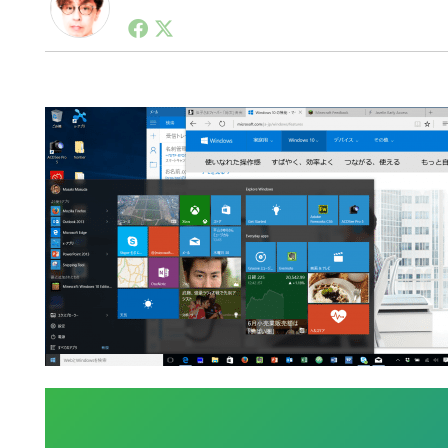
1990年代初頭から記者としてまた起業家としてITス
る。シリコンバレーやEU等でのスタートアップを経験
力。ブログやSNS、LINEなどの誕生から普及成長ま
ュースポータルの創業デスクとして数億PV事業に。世界最大I
on Lab(WiL)などを経て、現在、スタートアップ支