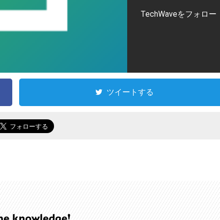
TechWaveをフォロー
ツイートする
he knowledge!