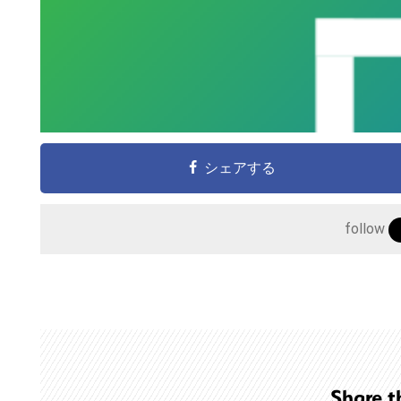
シェアする
こ
follow
の
サ
イ
ト
を
検
索
Share t