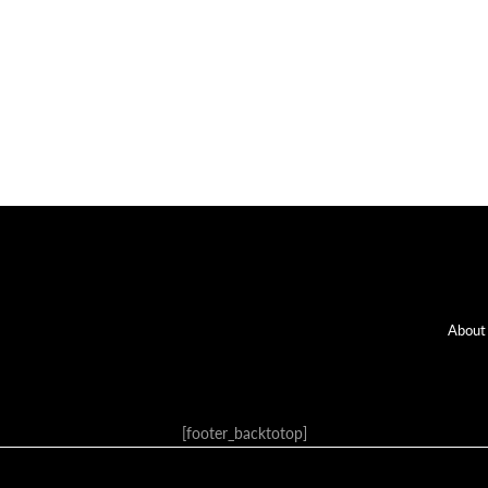
Fo
About
[footer_backtotop]