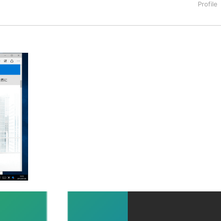
タートアップ業界のハードウェアからソフトウェアの事業創出に関わ
。日本ではネットエイジ等に所属、大手企業の新規事業創出に協
でを最前線で見てきた生き字引として注目される。通信キャリアのニ
T系メディア（スペイン）の元日本編集長、World Innovati
援側の取り組みに注力中。