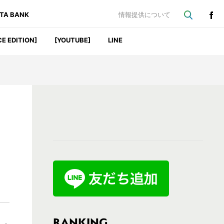
ATA BANK
情報提供について
CE EDITION]
[YOUTUBE]
LINE
最
初
の
サ
イ
ド
バ
RANKING