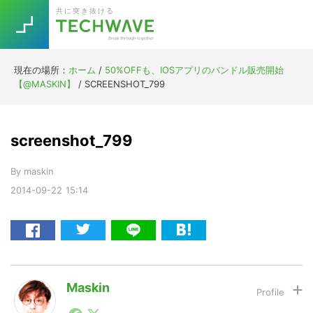
Skip
Skip
Skip
Skip
共に突き抜ける
to
to
to
to
primary
main
primary
footer
navigation
content
sidebar
現在の場所：
ホーム
/
50%OFFも、IOSアプリのバンドル販売開始
Trend
【@MASKIN】
/
SCREENSHOT_799
今話題の注目キーワード
Keywords
screenshot_799
5G
Asana
テレワーク
TOPICS
By
maskin
ニューノーマル
2014-09-22
15:14
[Startup]
RE:LIFE
[Voice Edition]
Re:Work
Daily
Weekly
Monthly
Maskin
1990年代初頭から記者としてまた起業家としてITスタ
[YouTube]
AI