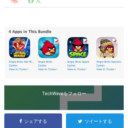
ートアップ業界のハードウェアからソフトウェアの事業
創出に関わる。シリコンバレーやEU等でのスタートア
ップを経験。日本ではネットエイジ等に所属、大手企業
LINE
暗号資産
の新規事業創出に協力。ブログやSNS、LINEなどの誕
生から普及成長までを最前線で見てきた生き字引として
注目される。通信キャリアのニュースポータルの創業デ
スクとして数億PV事業に。世界最大IT系メディア（ス
投資家登録
Drone
ペイン）の元日本編集長、World Innovation Lab(WiL)
などを経て、現在、スタートアップ支援側の取り組みに
注力中。
特集
VR/AR
Block Data Bank
TechWaveをフォロー
シェアする
ツイートする