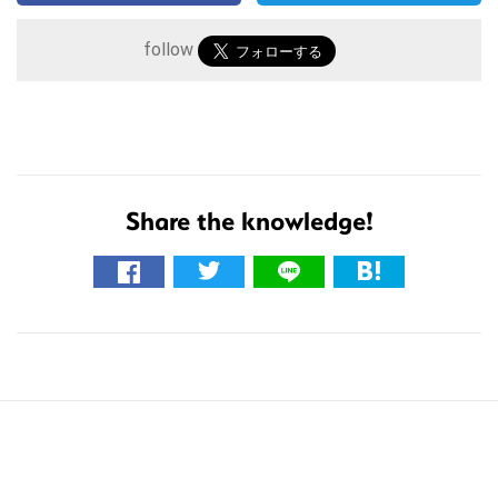
follow
こ
Share the knowledge!
の
サ
イ
ト
を
検
索
す
る