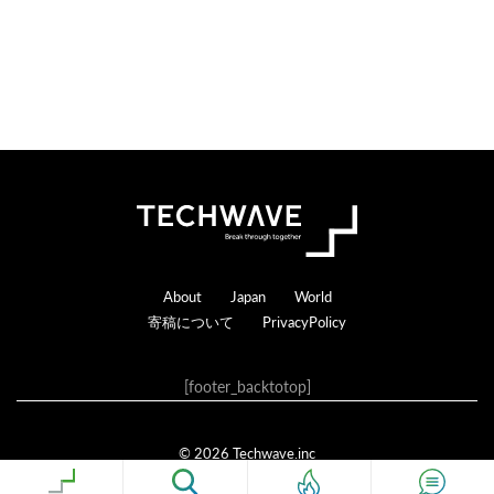
Footer
About
Japan
World
寄稿について
PrivacyPolicy
[footer_backtotop]
© 2026 Techwave.inc
Genesis Framework
·
WordPress
·
ログイン