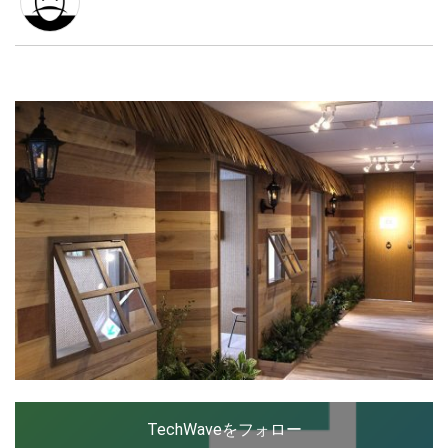
千葉県生まれ、千葉県育ち、豊島区在住の26歳。大学
卒業後、モバイルコンテンツの制作会社やPR会社など
でWebディレクターをしたり、専門学校生をしたり、T
LINE
暗号資産
ech系フリーライターをしたりして、現在に至る。現在
は出版社にて女性向けWebメディアの専属ライター。
メール：aco19890220aco[at]gmail.com
投資家登録
Drone
Twitter：@aco220
Facebook：
http://www.facebook.com/aco220
特集
VR/AR
Block Data Bank
TechWaveをフォロー