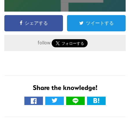
シェアする
ツイートする
follow
こ
の
サ
Share the knowledge!
イ
ト
を
検
索
す