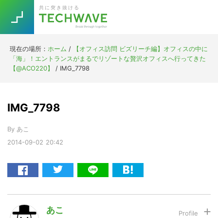
Skip
Skip
Skip
Skip
共に突き抜ける
to
to
to
to
primary
main
primary
footer
navigation
content
sidebar
現在の場所：
ホーム
/
【オフィス訪問 ビズリーチ編】オフィスの中に
Trend
「海」！エントランスがまるでリゾートな贅沢オフィスへ行ってきた
今話題の注目キーワード
【@ACO220】
/
IMG_7798
Keywords
IMG_7798
5G
Asana
テレワーク
TOPICS
By
あこ
ニューノーマル
2014-09-02
20:42
[Startup]
RE:LIFE
[Voice Edition]
Re:Work
Daily
Weekly
Monthly
あこ
[YouTube]
AI