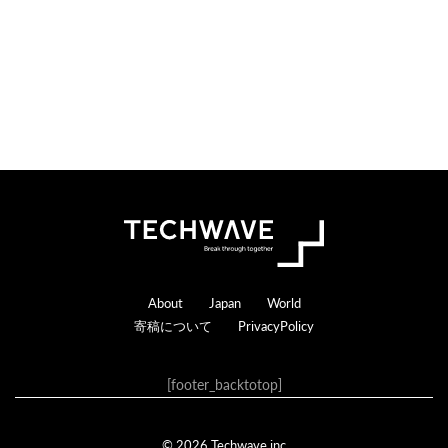
Footer
About
Japan
World
寄稿について
PrivacyPolicy
[footer_backtotop]
© 2026 Techwave.inc