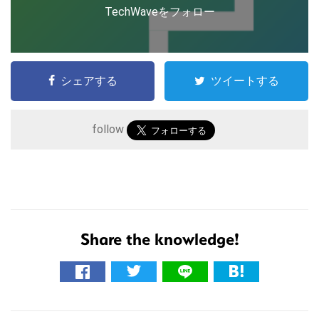
TechWaveをフォロー
シェアする
ツイートする
follow
こ
の
サ
イ
Share the knowledge!
ト
を
検
索