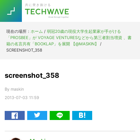
Skip
Skip
Skip
Skip
共に突き抜ける
to
to
to
to
primary
main
primary
footer
navigation
content
sidebar
現在の場所：
ホーム
/
弱冠20歳の現役大学生起業家が手がける
Trend
「PROSBEE」が VOYAGE VENTURESなどから第三者割当増資 、書
今話題の注目キーワード
籍の名言共有「BOOKLAP」を展開 【@MASKIN】
/
Keywords
SCREENSHOT_358
5G
Asana
テレワーク
screenshot_358
TOPICS
ニューノーマル
By
maskin
[Startup]
RE:LIFE
2013-07-03
11:59
[Voice Edition]
Re:Work
Daily
Weekly
Monthly
[YouTube]
AI