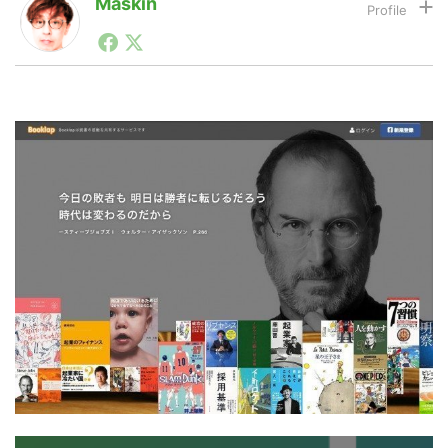
Maskin
1990年代初頭から記者としてまた起業家としてITスタ
ートアップ業界のハードウェアからソフトウェアの事業
LINE
暗号資産
創出に関わる。シリコンバレーやEU等でのスタートア
ップを経験。日本ではネットエイジ等に所属、大手企業
の新規事業創出に協力。ブログやSNS、LINEなどの誕
生から普及成長までを最前線で見てきた生き字引として
投資家登録
Drone
注目される。通信キャリアのニュースポータルの創業デ
スクとして数億PV事業に。世界最大IT系メディア（ス
ペイン）の元日本編集長、World Innovation Lab(WiL)
特集
VR/AR
などを経て、現在、スタートアップ支援側の取り組みに
注力中。
Block Data Bank