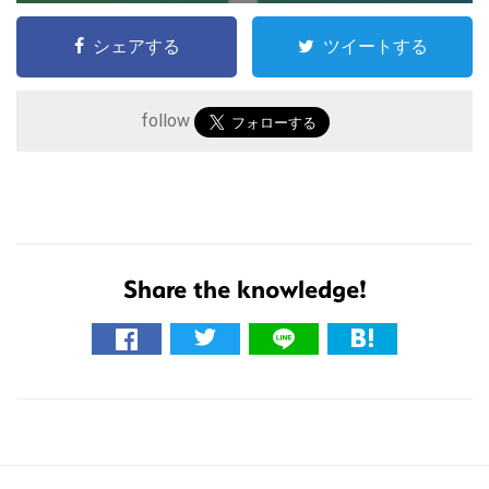
の
サ
シェアする
ツイートする
イ
ト
follow
を
検
索
す
る
Share the knowledge!