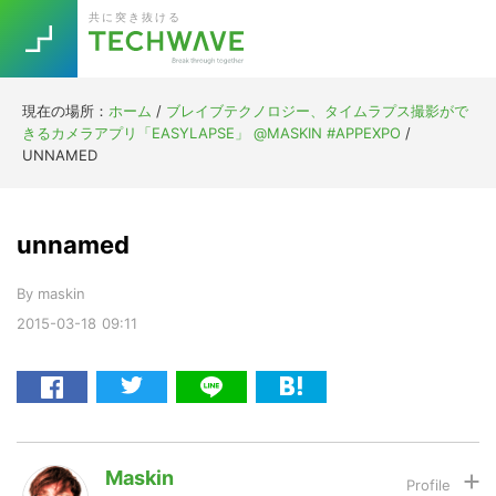
Skip
Skip
Skip
Skip
共に突き抜ける
to
to
to
to
primary
main
primary
footer
navigation
content
sidebar
現在の場所：
ホーム
/
ブレイブテクノロジー、タイムラプス撮影がで
Trend
きるカメラアプリ「EASYLAPSE」 @MASKIN #APPEXPO
/
今話題の注目キーワード
UNNAMED
Keywords
unnamed
5G
Asana
テレワーク
TOPICS
By
maskin
ニューノーマル
2015-03-18
09:11
[Startup]
RE:LIFE
[Voice Edition]
Re:Work
Daily
Weekly
Monthly
Maskin
[YouTube]
AI