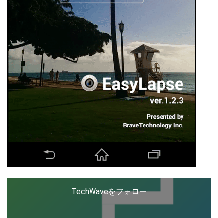
TechWaveをフォロー
こ