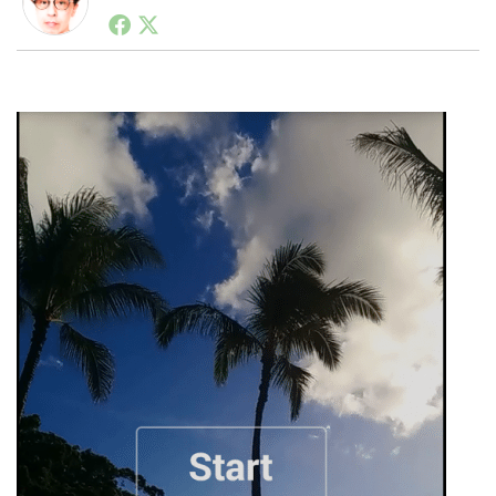
1990年代初頭から記者としてまた起業家としてITスタ
ートアップ業界のハードウェアからソフトウェアの事業
創出に関わる。シリコンバレーやEU等でのスタートア
LINE
暗号資産
ップを経験。日本ではネットエイジ等に所属、大手企業
の新規事業創出に協力。ブログやSNS、LINEなどの誕
生から普及成長までを最前線で見てきた生き字引として
注目される。通信キャリアのニュースポータルの創業デ
投資家登録
Drone
スクとして数億PV事業に。世界最大IT系メディア（ス
ペイン）の元日本編集長、World Innovation Lab(WiL)
などを経て、現在、スタートアップ支援側の取り組みに
特集
VR/AR
注力中。
Block Data Bank