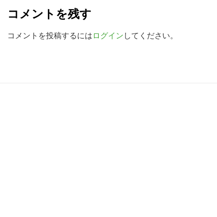
e
検
コメントを残す
a
索
す
d
コメントを投稿するには
ログイン
してください。
る
e
r
I
R
n
e
t
a
e
d
r
e
a
r
c
I
t
n