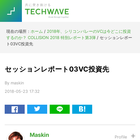
Skip
Skip
Skip
Skip
共に突き抜ける
to
to
to
to
primary
main
primary
footer
navigation
content
sidebar
現在の場所：
ホーム
/
2018年、シリコンバレーのVCは今どこに投資
Trend
するのか？ COLLISION 2018 特別レポート第3弾
/
セッションレポー
今話題の注目キーワード
ト03VC投資先
Keywords
セッションレポート03VC投資先
5G
Asana
テレワーク
TOPICS
By
maskin
ニューノーマル
2018-05-23
17:32
[Startup]
RE:LIFE
[Voice Edition]
Re:Work
Daily
Weekly
Monthly
Maskin
[YouTube]
AI