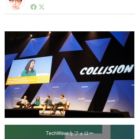
1990年代初頭から記者としてまた起業家としてITスタ
ートアップ業界のハードウェアからソフトウェアの事業
創出に関わる。シリコンバレーやEU等でのスタートア
LINE
暗号資産
ップを経験。日本ではネットエイジ等に所属、大手企業
の新規事業創出に協力。ブログやSNS、LINEなどの誕
生から普及成長までを最前線で見てきた生き字引として
注目される。通信キャリアのニュースポータルの創業デ
投資家登録
Drone
スクとして数億PV事業に。世界最大IT系メディア（ス
ペイン）の元日本編集長、World Innovation Lab(WiL)
などを経て、現在、スタートアップ支援側の取り組みに
特集
VR/AR
注力中。
Block Data Bank
TechWaveをフォロー