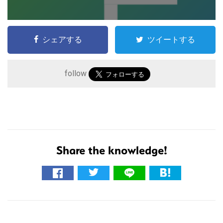
シェアする
ツイートする
follow
こ
Share the knowledge!
の
サ
イ
ト
R
を