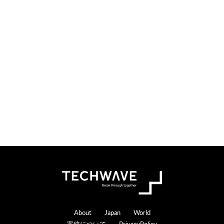
i
t
o
e
n
r
s
a
c
t
i
o
n
s
Footer
About
Japan
World
寄稿について
PrivacyPolicy