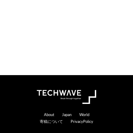
Footer
About
Japan
World
寄稿について
PrivacyPolicy