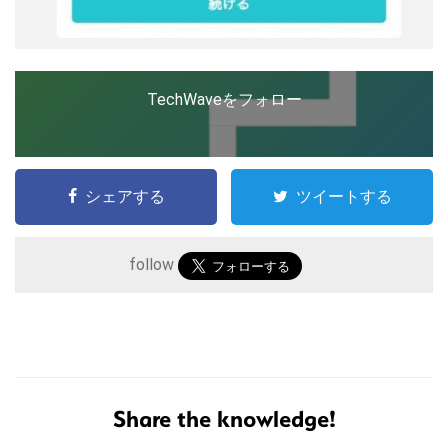
TechWaveをフォロー
シェアする
ツイートする
follow
こ
の
サ
イ
ト
Share the knowledge!
を
検