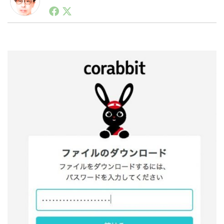
1990年代初頭から記者としてまた起業家としてITスタ
ートアップ業界のハードウェアからソフトウェアの事業
創出に関わる。シリコンバレーやEU等でのスタートア
LINE
暗号資産
ップを経験。日本ではネットエイジ等に所属、大手企業
の新規事業創出に協力。ブログやSNS、LINEなどの誕
生から普及成長までを最前線で見てきた生き字引として
注目される。通信キャリアのニュースポータルの創業デ
投資家登録
Drone
スクとして数億PV事業に。世界最大IT系メディア（ス
ペイン）の元日本編集長、World Innovation Lab(WiL)
などを経て、現在、スタートアップ支援側の取り組みに
特集
VR/AR
注力中。
Block Data Bank