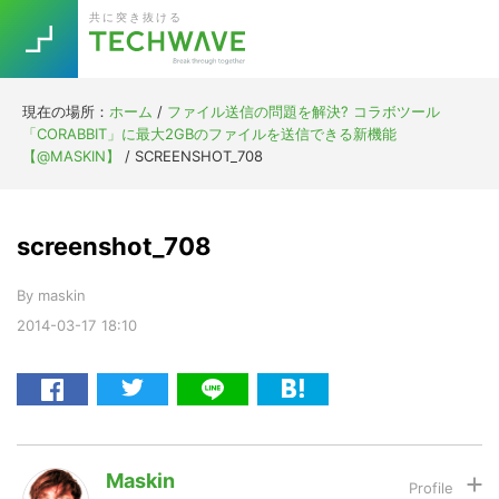
Skip
Skip
Skip
Skip
共に突き抜ける
to
to
to
to
primary
main
primary
footer
navigation
content
sidebar
現在の場所：
ホーム
/
ファイル送信の問題を解決? コラボツール
Trend
「CORABBIT」に最大2GBのファイルを送信できる新機能
今話題の注目キーワード
【@MASKIN】
/
SCREENSHOT_708
Keywords
screenshot_708
5G
Asana
テレワーク
TOPICS
By
maskin
ニューノーマル
2014-03-17
18:10
[Startup]
RE:LIFE
[Voice Edition]
Re:Work
Daily
Weekly
Monthly
Maskin
[YouTube]
AI