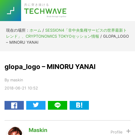
Skip
Skip
Skip
Skip
共に突き抜ける
to
to
to
to
primary
main
primary
footer
navigation
content
sidebar
現在の場所：
ホーム
/
SESSION4「非中央集権サービスの世界最新ト
Trend
レンド」、CRYPTONOMICS TOKYOセッション情報
/
GLOPA_LOGO
今話題の注目キーワード
– MINORU YANAI
Keywords
glopa_logo – MINORU YANAI
5G
Asana
テレワーク
TOPICS
By
maskin
ニューノーマル
2018-06-21
10:52
[Startup]
RE:LIFE
[Voice Edition]
Re:Work
Daily
Weekly
Monthly
Maskin
[YouTube]
AI