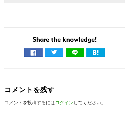
Share the knowledge!
こ
の
R
サ
e
イ
コメントを残す
a
ト
を
d
コメントを投稿するには
ログイン
してください。
検
e
索
r
す