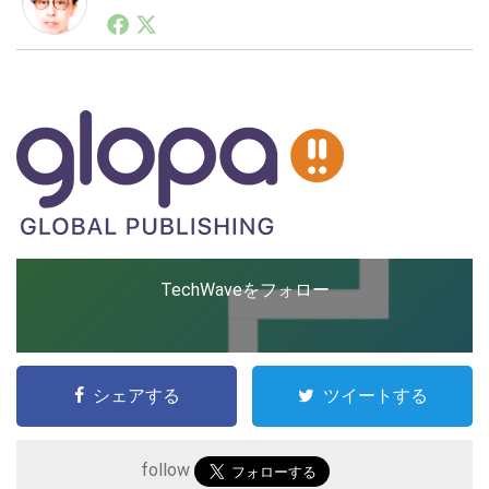
1990年代初頭から記者としてまた起業家としてITスタ
ートアップ業界のハードウェアからソフトウェアの事業
創出に関わる。シリコンバレーやEU等でのスタートア
LINE
暗号資産
ップを経験。日本ではネットエイジ等に所属、大手企業
の新規事業創出に協力。ブログやSNS、LINEなどの誕
生から普及成長までを最前線で見てきた生き字引として
注目される。通信キャリアのニュースポータルの創業デ
投資家登録
Drone
スクとして数億PV事業に。世界最大IT系メディア（ス
ペイン）の元日本編集長、World Innovation Lab(WiL)
などを経て、現在、スタートアップ支援側の取り組みに
特集
VR/AR
注力中。
TechWaveをフォロー
Block Data Bank
シェアする
ツイートする
follow