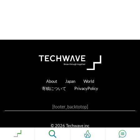
c
t
i
o
n
s
Footer
About
Japan
World
寄稿について
PrivacyPolicy
[footer_backtotop]
© 2026 Techwave.inc
Genesis Framework
·
WordPress
·
ログイン