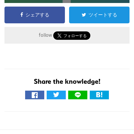
シェアする
ツイートする
follow
こ
の
サ
Share the knowledge!
イ
ト
を
検
索
す