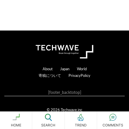
Footer
About
Japan
World
寄稿について
PrivacyPolicy
[footer_backtotop]
© 2026 Techwave.inc
Genesis Framework
·
WordPress
·
ログイン
HOME
SEARCH
COMMENTS
TREND