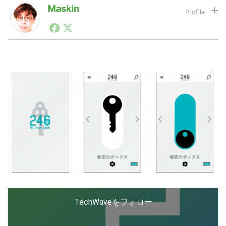
Maskin
1990年代初頭から記者としてまた起業家としてITスタ
LINE
暗号資産
ートアップ業界のハードウェアからソフトウェアの事業
創出に関わる。シリコンバレーやEU等でのスタートア
ップを経験。日本ではネットエイジ等に所属、大手企業
の新規事業創出に協力。ブログやSNS、LINEなどの誕
投資家登録
Drone
生から普及成長までを最前線で見てきた生き字引として
注目される。通信キャリアのニュースポータルの創業デ
スクとして数億PV事業に。世界最大IT系メディア（ス
ペイン）の元日本編集長、World Innovation Lab(WiL)
特集
VR/AR
などを経て、現在、スタートアップ支援側の取り組みに
注力中。
Block Data Bank
TechWaveをフォロー