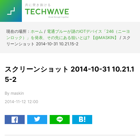
Skip
Skip
Skip
Skip
共に突き抜ける
to
to
to
to
primary
main
primary
footer
navigation
content
sidebar
現在の場所：
ホーム
/
電通ブルーが謎のIOTデバイス「246（ニーヨ
Trend
ンロック）」を発表、その先にある狙いとは? 【@MASKIN】
/
スク
今話題の注目キーワード
リーンショット 2014-10-31 10.21.15-2
Keywords
スクリーンショット 2014-10-31 10.21.1
5G
Asana
テレワーク
TOPICS
5-2
ニューノーマル
By
maskin
[Startup]
RE:LIFE
2014-11-12
12:00
[Voice Edition]
Re:Work
Daily
Weekly
Monthly
[YouTube]
AI