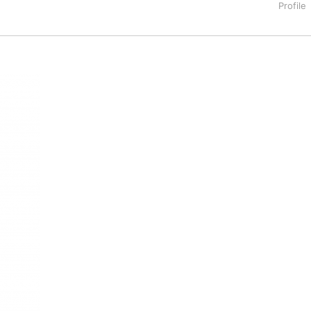
タートアップ業界のハードウェアからソフトウェアの事業創出に関わ
。日本ではネットエイジ等に所属、大手企業の新規事業創出に協
でを最前線で見てきた生き字引として注目される。通信キャリアのニ
T系メディア（スペイン）の元日本編集長、World Innovati
援側の取り組みに注力中。