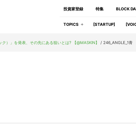
投資家登録
特集
BLOCK D
TOPICS
[STARTUP]
[VOI
ック）」を発表、その先にある狙いとは? 【@MASKIN】
/
246_ANGLE_1青