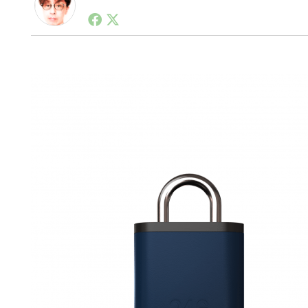
1990年代初頭から記者としてまた起業家としてITス
る。シリコンバレーやEU等でのスタートアップを経験
力。ブログやSNS、LINEなどの誕生から普及成長ま
ュースポータルの創業デスクとして数億PV事業に。世界最大I
on Lab(WiL)などを経て、現在、スタートアップ支