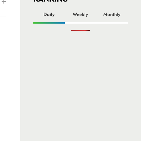
ー
Daily
Weekly
Monthly