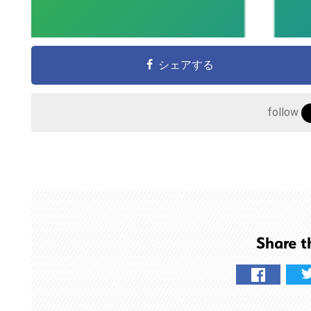
サ
イ
ト
シェアする
を
検
索
follow
す
る
Share t