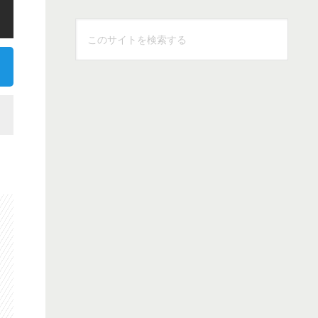
こ
の
サ
イ
ト
を
検
索
す
る