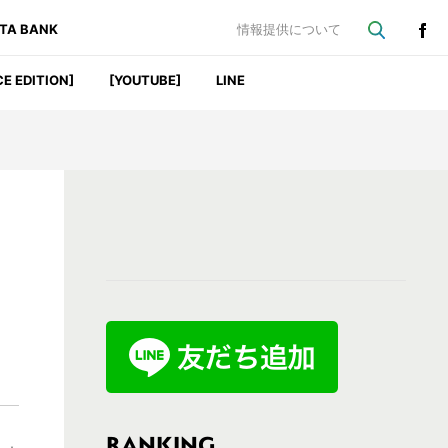
ATA BANK
情報提供について
CE EDITION]
[YOUTUBE]
LINE
最
初
の
サ
イ
ド
バ
RANKING