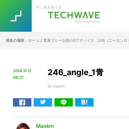
Skip
Skip
Skip
Skip
共に突き抜ける
to
to
to
to
primary
main
primary
footer
navigation
content
sidebar
現在の場所：
ホーム
/
電通ブルーが謎のIOTデバイス「246（ニーヨンロ
246_angle_1青
2014-11-12
08:57
By
maskin
Maskin