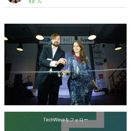
有名な日本人、 Аюша（アユーシャ）」と呼ばれはじ
める。特技は利きウォッカ。@Ayusha77
LINE
暗号資産
投資家登録
Drone
特集
VR/AR
Block Data Bank
TechWaveをフォロー