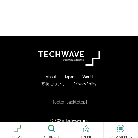
Footer
About
Japan
World
寄稿について
PrivacyPolicy
[footer_backtotop]
© 2026 Techwave.inc
Genesis Framework
·
WordPress
·
ログイン
HOME
SEARCH
COMMENTS
TREND