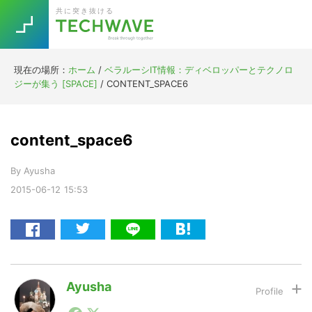
Skip
Skip
Skip
Skip
共に突き抜ける
to
to
to
to
primary
main
primary
footer
navigation
content
sidebar
現在の場所：
ホーム
/
ベラルーシIT情報：ディベロッパーとテクノロ
Trend
ジーが集う [SPACE]
/
CONTENT_SPACE6
今話題の注目キーワード
Keywords
content_space6
5G
Asana
テレワーク
TOPICS
By
Ayusha
ニューノーマル
2015-06-12
15:53
[Startup]
RE:LIFE
[Voice Edition]
Re:Work
Daily
Weekly
Monthly
Ayusha
モスクワ駐在中に「ロシアのモバイルアプリ業界で最も
[YouTube]
AI