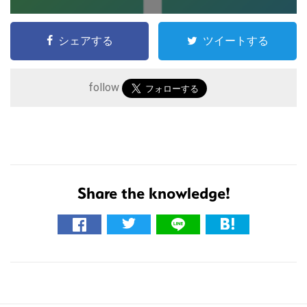
シェアする
ツイートする
follow
こ
の
サ
Share the knowledge!
イ
ト
を
検
索
す