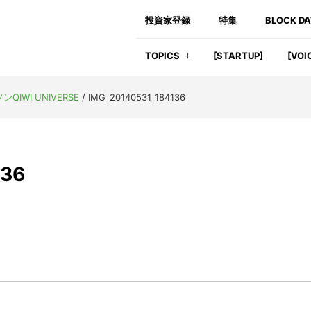
投資家登録
特集
BLOCK D
TOPICS
[STARTUP]
[VOI
IWI UNIVERSE
/
IMG_20140531_184136
136