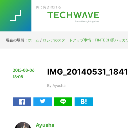
Skip
Skip
Skip
Skip
共に突き抜ける
to
to
to
to
primary
main
primary
footer
navigation
content
sidebar
現在の場所：
ホーム
/
ロシアのスタートアップ事情：FINTECH系ハッカソンQ
IMG_20140531_184
2015-08-06
18:08
By
Ayusha
Ayusha