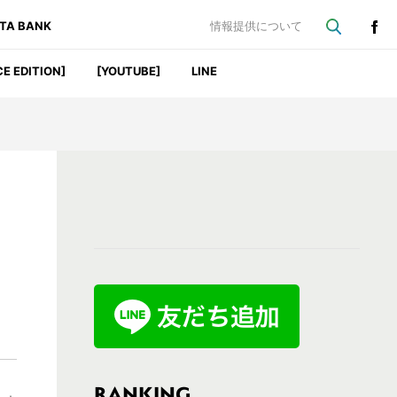
ATA BANK
情報提供について
CE EDITION]
[YOUTUBE]
LINE
最
初
の
サ
イ
ド
バ
RANKING