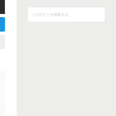
こ
の
サ
イ
ト
を
検
索
す
る