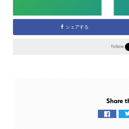
サ
イ
ト
シェアする
を
検
索
follow
す
る
Share t