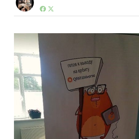
モスクワ駐在中に「ロシアのモバイルアプリ業界で最も
は利きウォッカ。@Ayusha77