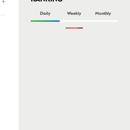
ー
Daily
Weekly
Monthly