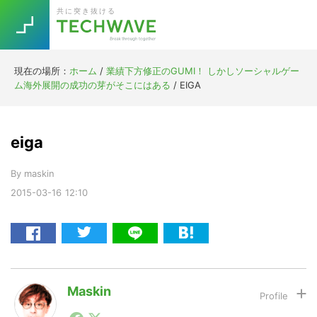
Skip
Skip
Skip
Skip
共に突き抜ける
to
to
to
to
primary
main
primary
footer
navigation
content
sidebar
現在の場所：
ホーム
/
業績下方修正のGUMI！ しかしソーシャルゲー
Trend
ム海外展開の成功の芽がそこにはある
/
EIGA
今話題の注目キーワード
Keywords
eiga
5G
Asana
テレワーク
TOPICS
By
maskin
ニューノーマル
2015-03-16
12:10
[Startup]
RE:LIFE
[Voice Edition]
Re:Work
Daily
Weekly
Monthly
Maskin
1990年代初頭から記者としてまた起業家としてITスタ
[YouTube]
AI