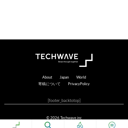
Footer
About
Japan
World
寄稿について
PrivacyPolicy
[footer_backtotop]
© 2026 Techwave.inc
Genesis Framework
·
WordPress
·
ログイン