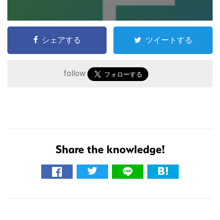
シェアする
ツイートする
follow
こ
の
サ
Share the knowledge!
イ
ト
を
検
索
す