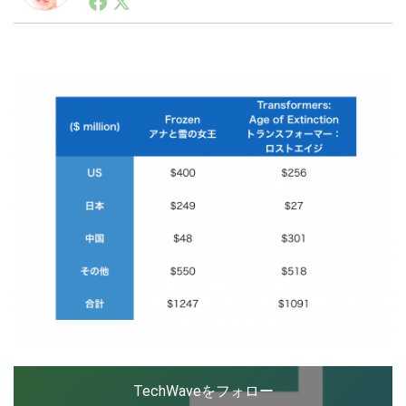
ートアップ業界のハードウェアからソフトウェアの事業
創出に関わる。シリコンバレーやEU等でのスタートア
ップを経験。日本ではネットエイジ等に所属、大手企業
LINE
暗号資産
の新規事業創出に協力。ブログやSNS、LINEなどの誕
生から普及成長までを最前線で見てきた生き字引として
注目される。通信キャリアのニュースポータルの創業デ
スクとして数億PV事業に。世界最大IT系メディア（ス
投資家登録
Drone
ペイン）の元日本編集長、World Innovation Lab(WiL)
などを経て、現在、スタートアップ支援側の取り組みに
注力中。
特集
VR/AR
Block Data Bank
TechWaveをフォロー