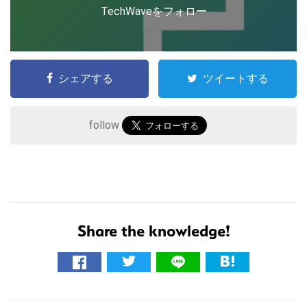
TechWaveをフォロー
シェアする
ツイートする
follow
こ
の
サ
イ
Share the knowledge!
ト
を
検
索