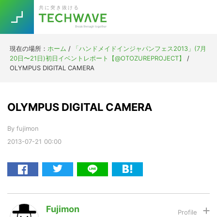
Skip
Skip
Skip
Skip
共に突き抜ける
to
to
to
to
primary
main
primary
footer
navigation
content
sidebar
現在の場所：
ホーム
/
「ハンドメイドインジャパンフェス2013」(7月
Trend
20日〜21日)初日イベントレポート【@OTOZUREPROJECT】
/
今話題の注目キーワード
OLYMPUS DIGITAL CAMERA
Keywords
OLYMPUS DIGITAL CAMERA
5G
Asana
テレワーク
TOPICS
By
fujimon
ニューノーマル
2013-07-21
00:00
[Startup]
RE:LIFE
[Voice Edition]
Re:Work
Daily
Weekly
Monthly
Fujimon
[YouTube]
AI