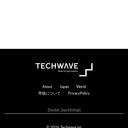
Footer
About
Japan
World
寄稿について
PrivacyPolicy
[footer_backtotop]
© 2026 Techwave.inc