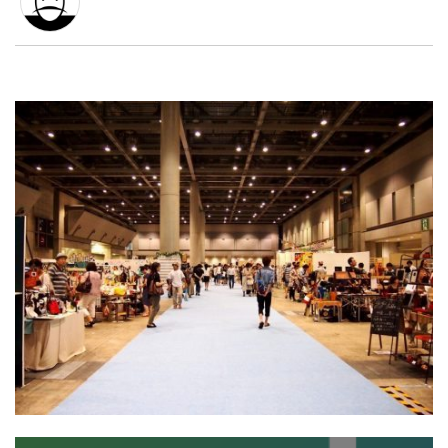
藤本 彩／fujimon
otozure design フリーランスディレクター
広島出身。鎌倉市在住フリーランスディレクター。広
LINE
暗号資産
告・デザイン業界を経て、クラウドソーシング企業Lan
cersで新しい働き方を創出するプロジェクトへ夢中でコ
ミット。人や場づくりが好きなコミュニケーター資質で
あることから「高エネルギー体」と呼称され、社内外の
投資家登録
Drone
コミュニケーション温度をあげる役割を担い貢献する。
2013年6月より、IT・ものづくり企業が多く集う鎌倉に
てフリーランスとして独立。NPO企業、職人をエンパ
特集
VR/AR
ワーメントするなど、ものづくりにも深く関わる日々を
送っている。関心領域は、ものづくり/働き方/地域コミ
ュニティ/イベント/子育て/グローカル。「時間と場所
にとらわれない働き方」を体現中。
Block Data Bank