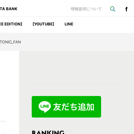
ATA BANK
情報提供について
CE EDITION]
[YOUTUBE]
LINE
TONIC_FAN
最
初
の
サ
イ
ド
バ
RANKING