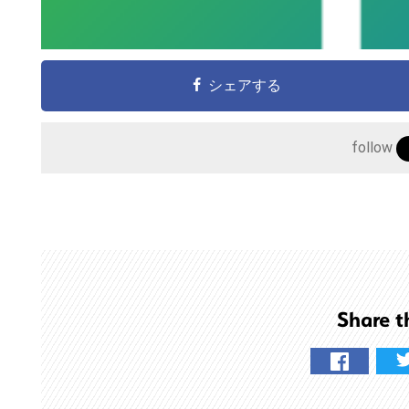
サ
イ
ト
シェアする
を
検
索
follow
す
る
Share t