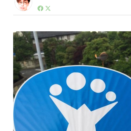
1990年代初頭から記者としてまた起業家としてITス
る。シリコンバレーやEU等でのスタートアップを経験
力。ブログやSNS、LINEなどの誕生から普及成長ま
ュースポータルの創業デスクとして数億PV事業に。世界最大I
on Lab(WiL)などを経て、現在、スタートアップ支