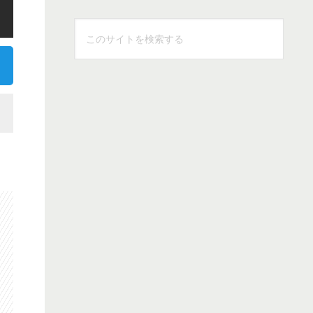
こ
の
サ
イ
ト
を
検
索
す
る