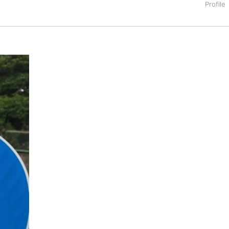
タートアップ業界のハードウェアからソフトウェアの事業創出に関わ
。日本ではネットエイジ等に所属、大手企業の新規事業創出に協
でを最前線で見てきた生き字引として注目される。通信キャリアのニ
T系メディア（スペイン）の元日本編集長、World Innovati
援側の取り組みに注力中。