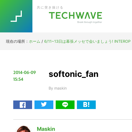
Skip
Skip
Skip
Skip
共に突き抜ける
to
to
to
to
primary
main
primary
footer
navigation
content
sidebar
現在の場所：
ホーム
/
6/11~13日は幕張メッセで会いましょう! INTE
softonic_fan
2014-06-09
15:54
By
maskin
Maskin