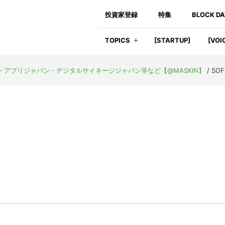
投資家登録
特集
BLOCK D
TOPICS
[STARTUP]
[VOI
ROP・アプリジャパン・デジタルサイネージジャパン等など【@MASKIN】
/
SOF