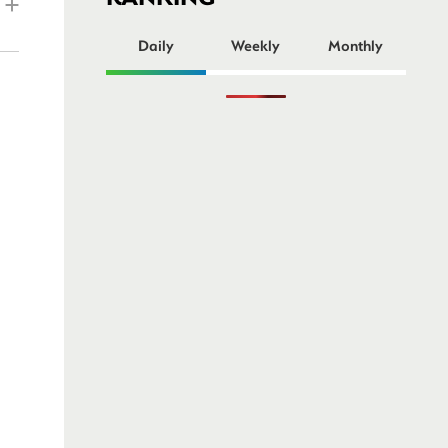
ー
Daily
Weekly
Monthly