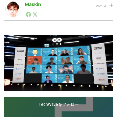
Maskin
1990年代初頭から記者としてまた起業家としてITスタ
LINE
暗号資産
ートアップ業界のハードウェアからソフトウェアの事業
創出に関わる。シリコンバレーやEU等でのスタートア
ップを経験。日本ではネットエイジ等に所属、大手企業
の新規事業創出に協力。ブログやSNS、LINEなどの誕
投資家登録
Drone
生から普及成長までを最前線で見てきた生き字引として
注目される。通信キャリアのニュースポータルの創業デ
スクとして数億PV事業に。世界最大IT系メディア（ス
ペイン）の元日本編集長、World Innovation Lab(WiL)
特集
VR/AR
などを経て、現在、スタートアップ支援側の取り組みに
注力中。
Block Data Bank
TechWaveをフォロー