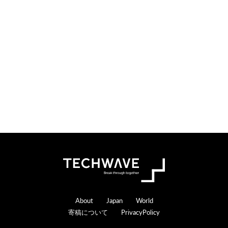
o
e
n
r
s
a
c
t
i
o
n
s
Footer
About
Japan
World
寄稿について
PrivacyPolicy