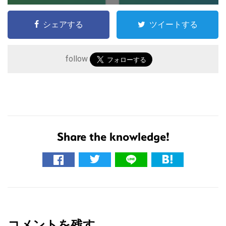
シェアする
ツイートする
follow
Share the knowledge!
こ
の
サ
イ
R
ト
e
を
コメントを残す
検