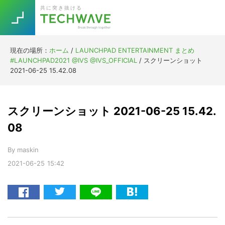
Skip
Skip
Skip
Skip
共に突き抜ける
to
to
to
to
primary
main
primary
footer
navigation
content
sidebar
現在の場所：
ホーム
/
LAUNCHPAD ENTERTAINMENT まとめ
Trend
#LAUNCHPAD2021 @IVS @IVS_OFFICIAL
/
スクリーンショット
今話題の注目キーワード
2021-06-25 15.42.08
Keywords
スクリーンショット 2021-06-25 15.42.
5G
Asana
テレワーク
TOPICS
08
ニューノーマル
By
maskin
[Startup]
RE:LIFE
2021-06-25
15:42
[Voice Edition]
Re:Work
Daily
Weekly
Monthly
[YouTube]
AI