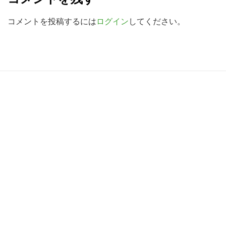
a
索
d
コメントを投稿するには
ログイン
してください。
す
e
る
r
I
R
n
e
t
a
e
d
r
e
a
r
c
I
t
n
i
t