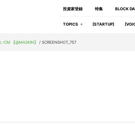
投資家登録
特集
BLOCK D
TOPICS
[STARTUP]
[VOI
CM 【@MASKIN】
/
SCREENSHOT_757