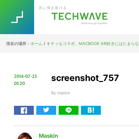
Skip
Skip
Skip
Skip
共に突き抜ける
to
to
to
to
primary
main
primary
footer
navigation
content
sidebar
現在の場所：
ホーム
/
キティもコラボ、MACBOOK AIR好きにはたまらない
screenshot_757
2014-07-23
01:20
By
maskin
Maskin