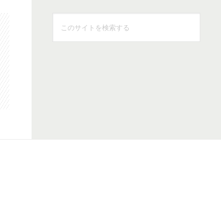
こ
の
サ
イ
ト
を
検
索
す
る