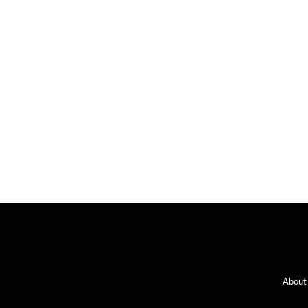
Fo
About