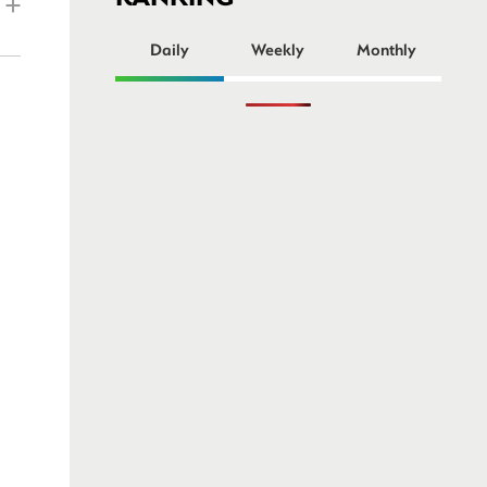
ー
Daily
Weekly
Monthly