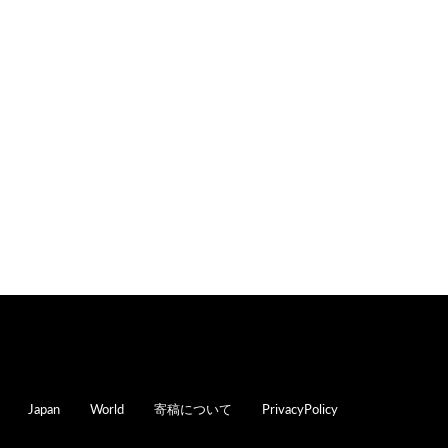
oter
Japan
World
寄稿について
PrivacyPolicy