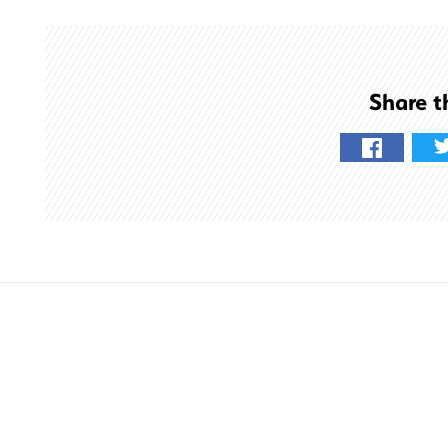
検
索
す
る
Share t