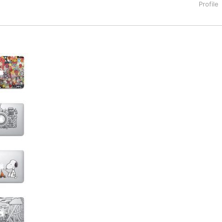
タートアップ業界のハードウェアからソフトウェアの事業創出に関わ
。日本ではネットエイジ等に所属、大手企業の新規事業創出に協
でを最前線で見てきた生き字引として注目される。通信キャリアのニ
T系メディア（スペイン）の元日本編集長、World Innovati
援側の取り組みに注力中。