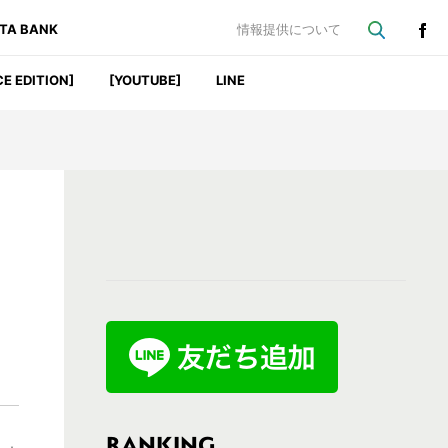
ATA BANK
情報提供について
CE EDITION]
[YOUTUBE]
LINE
最
初
の
サ
イ
ド
バ
RANKING