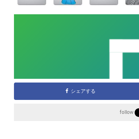
こ
シェアする
の
サ
follow
イ
ト
を