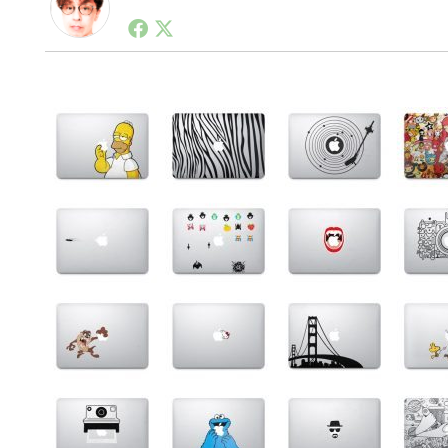
1990年代初頭から記者としてまた起業家としてITス
る。シリコンバレーやEU等でのスタートアップを経験
力。ブログやSNS、LINEなどの誕生から普及成長ま
ュースポータルの創業デスクとして数億PV事業に。世界最大I
on Lab(WiL)などを経て、現在、スタートアップ支