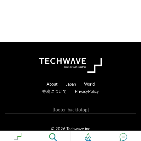
Footer
About
Japan
World
寄稿について
PrivacyPolicy
[footer_backtotop]
© 2026 Techwave.inc
Genesis Framework
·
WordPress
·
ログイン