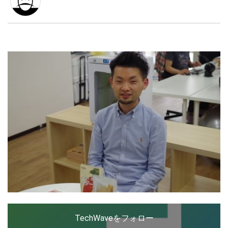
LINE
暗号資産
投資家登録
Drone
特集
VR/AR
Block Data Bank
TechWaveをフォロー