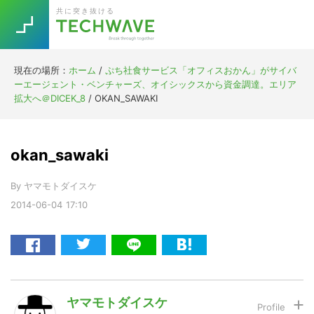
Skip
Skip
Skip
Skip
共に突き抜ける
to
to
to
to
primary
main
primary
footer
navigation
content
sidebar
現在の場所：
ホーム
/
ぷち社食サービス「オフィスおかん」がサイバ
Trend
ーエージェント・ベンチャーズ、オイシックスから資金調達。エリア
今話題の注目キーワード
拡大へ＠DICEK_8
/
OKAN_SAWAKI
Keywords
okan_sawaki
5G
Asana
テレワーク
TOPICS
By
ヤマモトダイスケ
ニューノーマル
2014-06-04
17:10
[Startup]
RE:LIFE
[Voice Edition]
Re:Work
Daily
Weekly
Monthly
ヤマモトダイスケ
[YouTube]
AI