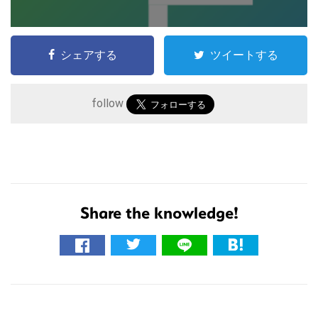
シェアする
ツイートする
follow
こ
の
サ
Share the knowledge!
イ
ト
を
検
索
す