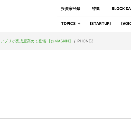
投資家登録
特集
BLOCK D
TOPICS
[STARTUP]
[VOI
プリが完成度高めで登場 【@MASKIN】
/
IPHONE3