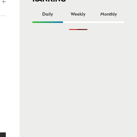
ー
Daily
Weekly
Monthly