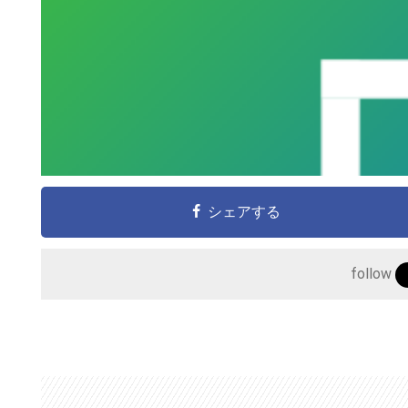
シェアする
こ
の
follow
サ
イ
ト
を
検
索