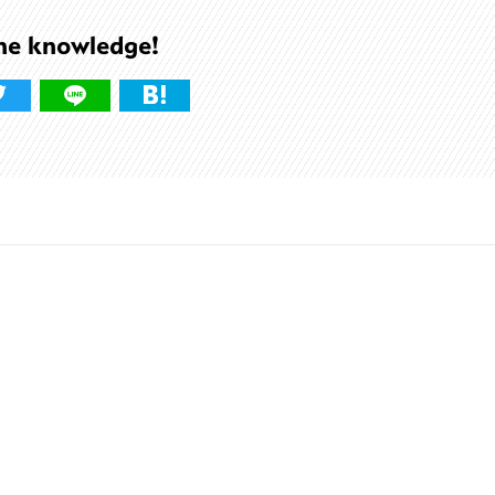
he knowledge!