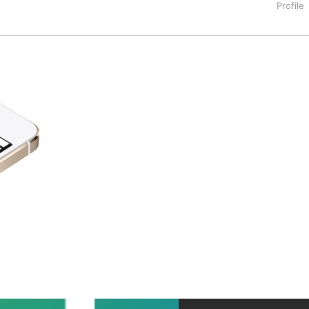
タートアップ業界のハードウェアからソフトウェアの事業創出に関わ
。日本ではネットエイジ等に所属、大手企業の新規事業創出に協
でを最前線で見てきた生き字引として注目される。通信キャリアのニ
T系メディア（スペイン）の元日本編集長、World Innovati
援側の取り組みに注力中。