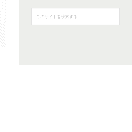
こ
の
サ
イ
ト
を
検
索
す
る