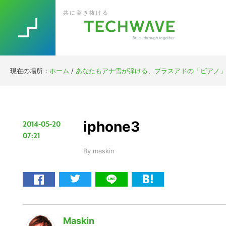
Skip
Skip
Skip
Skip
共に突き抜ける
to
to
to
to
primary
main
primary
footer
navigation
content
sidebar
現在の場所：
ホーム
/
あなたもアナ雪が弾ける、プラスアドの「ピアノ」ア
iphone3
2014-05-20
07:21
By
maskin
Maskin