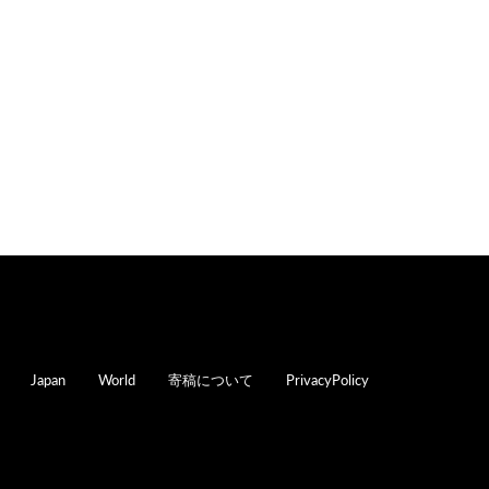
oter
Japan
World
寄稿について
PrivacyPolicy