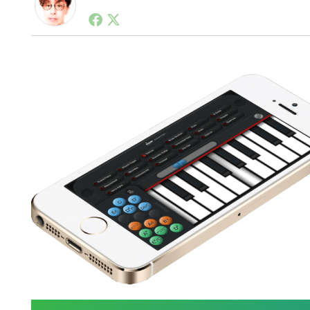
1990年代初頭から記者としてまた起業家としてITス
る。シリコンバレーやEU等でのスタートアップを経験
力。ブログやSNS、LINEなどの誕生から普及成長ま
ュースポータルの創業デスクとして数億PV事業に。世界最大I
on Lab(WiL)などを経て、現在、スタートアップ支