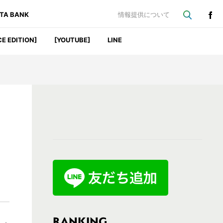
ATA BANK
情報提供について
CE EDITION]
[YOUTUBE]
LINE
最
初
の
サ
イ
ド
バ
RANKING