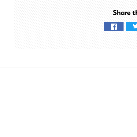
す
Share t
る