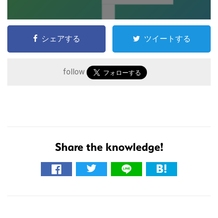
シェアする
ツイートする
follow
こ
の
サ
Share the knowledge!
イ
ト
を
検
索
す