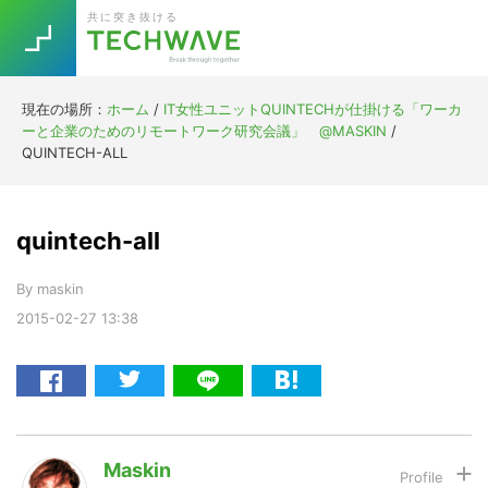
Skip
Skip
Skip
Skip
共に突き抜ける
to
to
to
to
primary
main
primary
footer
navigation
content
sidebar
現在の場所：
ホーム
/
IT女性ユニットQUINTECHが仕掛ける「ワーカ
Trend
ーと企業のためのリモートワーク研究会議」 @MASKIN
/
今話題の注目キーワード
QUINTECH-ALL
Keywords
quintech-all
5G
Asana
テレワーク
TOPICS
By
maskin
ニューノーマル
2015-02-27
13:38
[Startup]
RE:LIFE
[Voice Edition]
Re:Work
Daily
Weekly
Monthly
Maskin
[YouTube]
AI