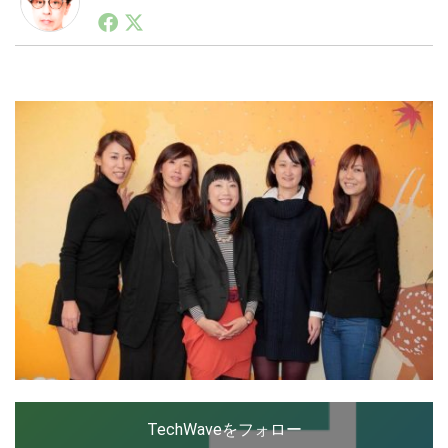
1990年代初頭から記者としてまた起業家としてITスタ
ートアップ業界のハードウェアからソフトウェアの事業
創出に関わる。シリコンバレーやEU等でのスタートア
LINE
暗号資産
ップを経験。日本ではネットエイジ等に所属、大手企業
の新規事業創出に協力。ブログやSNS、LINEなどの誕
生から普及成長までを最前線で見てきた生き字引として
注目される。通信キャリアのニュースポータルの創業デ
投資家登録
Drone
スクとして数億PV事業に。世界最大IT系メディア（ス
ペイン）の元日本編集長、World Innovation Lab(WiL)
などを経て、現在、スタートアップ支援側の取り組みに
特集
VR/AR
注力中。
Block Data Bank
TechWaveをフォロー