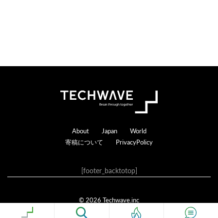
Footer
About
Japan
World
寄稿について
PrivacyPolicy
[footer_backtotop]
© 2026 Techwave.inc
Genesis Framework
·
WordPress
·
ログイン