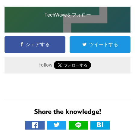
TechWaveをフォロー
シェアする
ツイートする
follow
こ
の
サ
イ
ト
Share the knowledge!
を
検
索