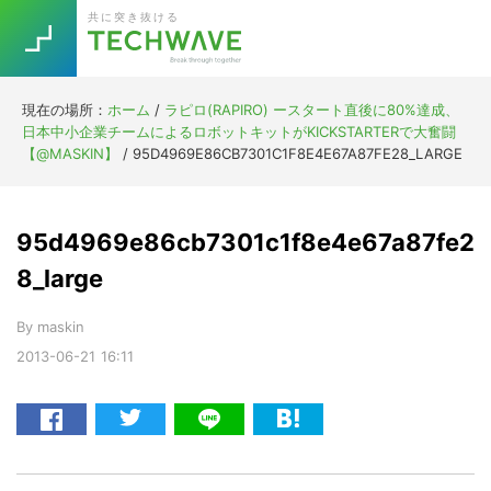
Skip
Skip
Skip
Skip
共に突き抜ける
to
to
to
to
primary
main
primary
footer
navigation
content
sidebar
現在の場所：
ホーム
/
ラピロ(RAPIRO) ースタート直後に80%達成、
Trend
日本中小企業チームによるロボットキットがKICKSTARTERで大奮闘
今話題の注目キーワード
【@MASKIN】
/
95D4969E86CB7301C1F8E4E67A87FE28_LARGE
Keywords
95d4969e86cb7301c1f8e4e67a87fe2
5G
Asana
テレワーク
TOPICS
8_large
ニューノーマル
By
maskin
[Startup]
RE:LIFE
2013-06-21
16:11
[Voice Edition]
Re:Work
Daily
Weekly
Monthly
[YouTube]
AI