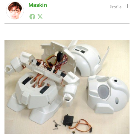
Maskin
1990年代初頭から記者としてまた起業家としてITスタ
LINE
暗号資産
ートアップ業界のハードウェアからソフトウェアの事業
創出に関わる。シリコンバレーやEU等でのスタートア
ップを経験。日本ではネットエイジ等に所属、大手企業
の新規事業創出に協力。ブログやSNS、LINEなどの誕
投資家登録
Drone
生から普及成長までを最前線で見てきた生き字引として
注目される。通信キャリアのニュースポータルの創業デ
スクとして数億PV事業に。世界最大IT系メディア（ス
ペイン）の元日本編集長、World Innovation Lab(WiL)
特集
VR/AR
などを経て、現在、スタートアップ支援側の取り組みに
注力中。
Block Data Bank