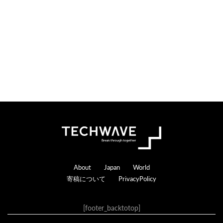
Footer
About
Japan
World
寄稿について
PrivacyPolicy
[footer_backtotop]