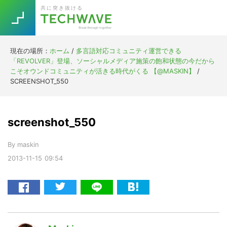
Skip
Skip
Skip
Skip
共に突き抜ける
to
to
to
to
primary
main
primary
footer
navigation
content
sidebar
現在の場所：
ホーム
/
多言語対応コミュニティ運営できる
Trend
「REVOLVER」登場、ソーシャルメディア施策の飽和状態の今だから
今話題の注目キーワード
こそオウンドコミュニティが活きる時代がくる 【@MASKIN】
/
Keywords
SCREENSHOT_550
5G
Asana
テレワーク
screenshot_550
TOPICS
ニューノーマル
By
maskin
[Startup]
RE:LIFE
2013-11-15
09:54
[Voice Edition]
Re:Work
Daily
Weekly
Monthly
[YouTube]
AI