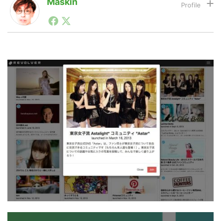
Maskin
1990年代初頭から記者としてまた起業家としてITスタ
ートアップ業界のハードウェアからソフトウェアの事業
LINE
暗号資産
創出に関わる。シリコンバレーやEU等でのスタートア
ップを経験。日本ではネットエイジ等に所属、大手企業
の新規事業創出に協力。ブログやSNS、LINEなどの誕
生から普及成長までを最前線で見てきた生き字引として
投資家登録
Drone
注目される。通信キャリアのニュースポータルの創業デ
スクとして数億PV事業に。世界最大IT系メディア（ス
ペイン）の元日本編集長、World Innovation Lab(WiL)
特集
VR/AR
などを経て、現在、スタートアップ支援側の取り組みに
注力中。
Block Data Bank