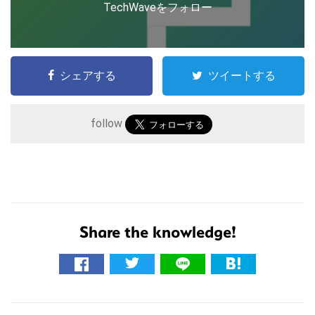
TechWaveをフォロー
シェアする
ツイートする
follow
こ
の
サ
イ
Share the knowledge!
ト
を
検
索