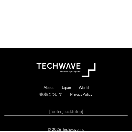
Footer
About
Japan
World
寄稿について
PrivacyPolicy
[footer_backtotop]
© 2026 Techwave.inc