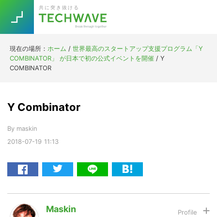
Skip
Skip
Skip
Skip
共に突き抜ける
to
to
to
to
primary
main
primary
footer
navigation
content
sidebar
現在の場所：
ホーム
/
世界最高のスタートアップ支援プログラム「Y
Trend
COMBINATOR」 が日本で初の公式イベントを開催
/
Y
今話題の注目キーワード
COMBINATOR
Keywords
Y Combinator
5G
Asana
テレワーク
TOPICS
By
maskin
ニューノーマル
2018-07-19
11:13
[Startup]
RE:LIFE
[Voice Edition]
Re:Work
Daily
Weekly
Monthly
Maskin
[YouTube]
AI