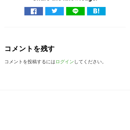
イ
ト
を
検
R
索
e
す
コメントを残す
る
a
d
コメントを投稿するには
ログイン
してください。
e
r
I
R
n
e
t
a
e
d