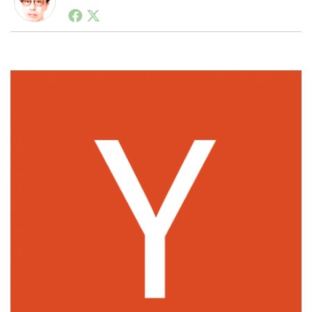
1990年代初頭から記者としてまた起業家としてITスタ
ートアップ業界のハードウェアからソフトウェアの事業
創出に関わる。シリコンバレーやEU等でのスタートア
LINE
暗号資産
ップを経験。日本ではネットエイジ等に所属、大手企業
の新規事業創出に協力。ブログやSNS、LINEなどの誕
生から普及成長までを最前線で見てきた生き字引として
注目される。通信キャリアのニュースポータルの創業デ
投資家登録
Drone
スクとして数億PV事業に。世界最大IT系メディア（ス
ペイン）の元日本編集長、World Innovation Lab(WiL)
などを経て、現在、スタートアップ支援側の取り組みに
特集
VR/AR
注力中。
Block Data Bank