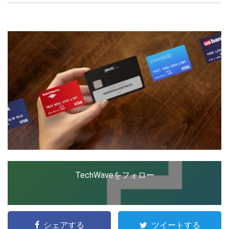
創出に関わる。シリコンバレーやEU等でのスタートア
ップを経験。日本ではネットエイジ等に所属、大手企業
の新規事業創出に協力。ブログやSNS、LINEなどの誕
LINE
暗号資産
生から普及成長までを最前線で見てきた生き字引として
注目される。通信キャリアのニュースポータルの創業デ
スクとして数億PV事業に。世界最大IT系メディア（ス
ペイン）の元日本編集長、World Innovation Lab(WiL)
投資家登録
Drone
などを経て、現在、スタートアップ支援側の取り組みに
注力中。
特集
VR/AR
Block Data Bank
TechWaveをフォロー
シェアする
ツイートする