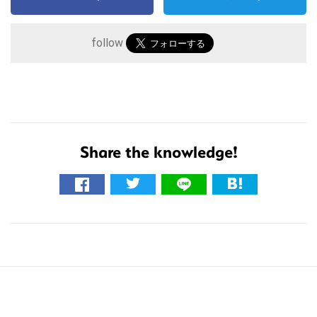
follow
こ
の
Share the knowledge!
サ
イ
ト
を
検
索
す
る