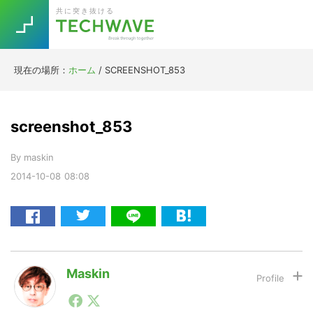
Skip
Skip
Skip
Skip
共に突き抜ける
to
to
to
to
primary
main
primary
footer
navigation
content
sidebar
現在の場所：
ホーム
/
SCREENSHOT_853
Trend
今話題の注目キーワード
Keywords
screenshot_853
By
maskin
5G
Asana
テレワーク
TOPICS
2014-10-08
08:08
ニューノーマル
[Startup]
RE:LIFE
[Voice Edition]
Re:Work
Maskin
Daily
Weekly
Monthly
1990年代初頭から記者としてまた起業家としてITスタ
ートアップ業界のハードウェアからソフトウェアの事業
[YouTube]
AI