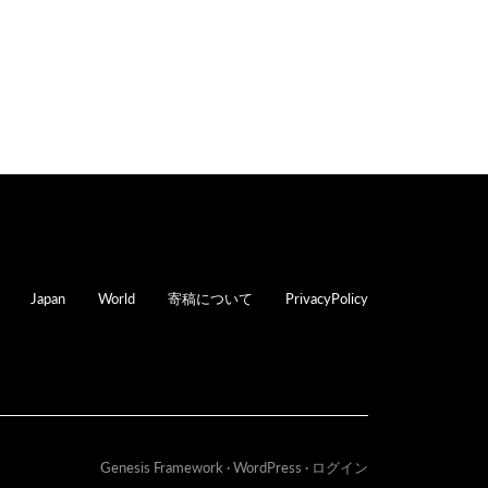
oter
Japan
World
寄稿について
PrivacyPolicy
Genesis Framework
·
WordPress
·
ログイン