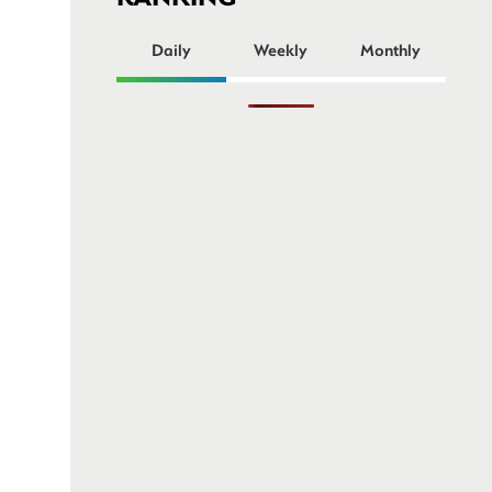
ー
Daily
Weekly
Monthly