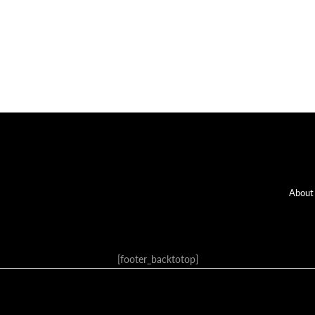
Fo
About
[footer_backtotop]