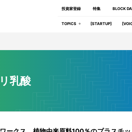
投資家登録
特集
BLOCK D
TOPICS
[STARTUP]
[VOI
リ乳酸
ワークス、植物由来原料100％のプラスチッ