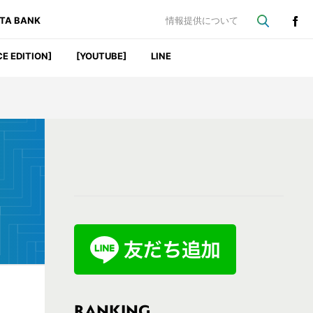
ATA BANK
情報提供について
CE EDITION]
[YOUTUBE]
LINE
最
初
の
サ
イ
ド
バ
RANKING