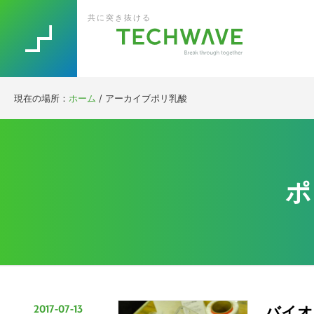
Skip
Skip
Skip
Skip
共に突き抜ける
to
to
to
to
primary
main
primary
footer
navigation
content
sidebar
現在の場所：
ホーム
/
アーカイブポリ乳酸
ポ
2017-07-13
バイオ