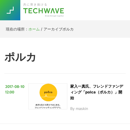
Skip
Skip
Skip
Skip
共に突き抜ける
to
to
to
to
primary
main
primary
footer
navigation
content
sidebar
現在の場所：
ホーム
/
アーカイブポルカ
Trend
今話題の注目キーワード
Keywords
ポルカ
5G
Asana
テレワーク
TOPICS
ニューノーマル
2017-08-10
家入一真氏、フレンドファンデ
[Startup]
RE:LIFE
12:00
ィング「polca（ポルカ）」開
始
By
maskin
[Voice Edition]
Re:Work
Daily
Weekly
Monthly
[YouTube]
AI