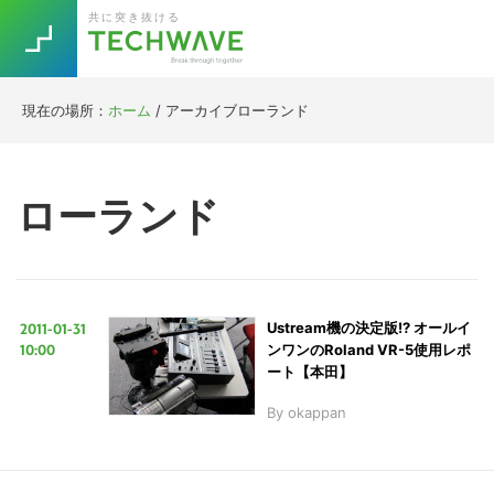
Skip
Skip
Skip
Skip
共に突き抜ける
to
to
to
to
primary
main
primary
footer
navigation
content
sidebar
現在の場所：
ホーム
/
アーカイブローランド
Trend
今話題の注目キーワード
Keywords
ローランド
5G
Asana
テレワーク
TOPICS
ニューノーマル
2011-01-31
Ustream機の決定版!? オールイ
[Startup]
RE:LIFE
10:00
ンワンのRoland VR-5使用レポ
ート【本田】
By
okappan
[Voice Edition]
Re:Work
Daily
Weekly
Monthly
[YouTube]
AI