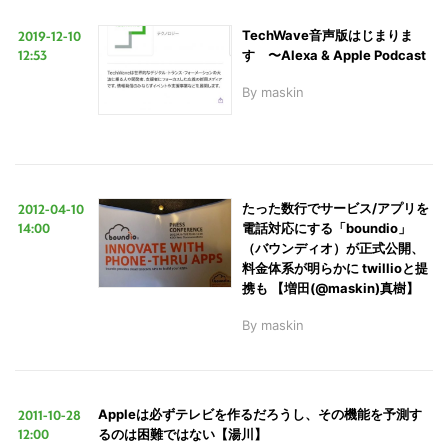
2019-12-10
TechWave音声版はじまりま
12:53
す 〜Alexa & Apple Podcast
LINE
暗号資産
By
maskin
投資家登録
Drone
特集
VR/AR
2012-04-10
たった数行でサービス/アプリを
14:00
電話対応にする「boundio」
（バウンディオ）が正式公開、
料金体系が明らかに twillioと提
Block Data Bank
携も 【増田(@maskin)真樹】
By
maskin
2011-10-28
Appleは必ずテレビを作るだろうし、その機能を予測す
12:00
るのは困難ではない【湯川】