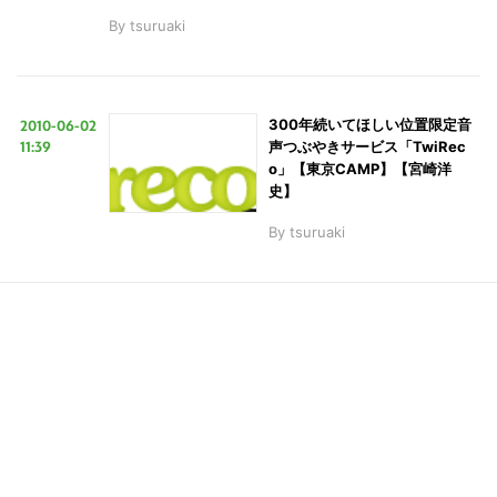
By
tsuruaki
こ
2010-06-02
300年続いてほしい位置限定音
11:39
声つぶやきサービス「TwiRec
の
o」【東京CAMP】【宮崎洋
サ
史】
イ
By
tsuruaki
ト
を
検
索
す
る