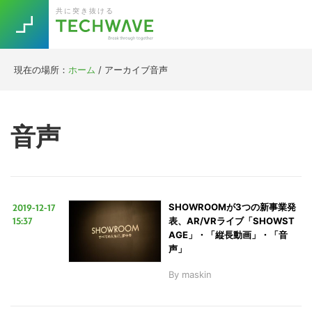
Skip
Skip
Skip
Skip
共に突き抜ける
to
to
to
to
primary
main
primary
footer
navigation
content
sidebar
現在の場所：
ホーム
/
アーカイブ音声
Trend
今話題の注目キーワード
Keywords
音声
5G
Asana
テレワーク
TOPICS
ニューノーマル
2019-12-17
SHOWROOMが3つの新事業発
[Startup]
RE:LIFE
15:37
表、AR/VRライブ「SHOWST
AGE」・「縦長動画」・「音
声」
[Voice Edition]
Re:Work
By
maskin
Daily
Weekly
Monthly
[YouTube]
AI