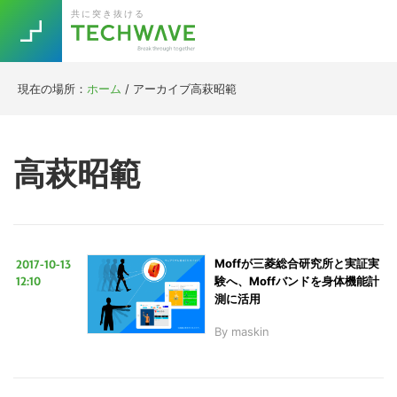
Skip
Skip
Skip
Skip
共に突き抜ける
to
to
to
to
primary
main
primary
footer
navigation
content
sidebar
現在の場所：
ホーム
/
アーカイブ高萩昭範
Trend
今話題の注目キーワード
Keywords
高萩昭範
5G
Asana
テレワーク
TOPICS
ニューノーマル
2017-10-13
Moffが三菱総合研究所と実証実
[Startup]
RE:LIFE
12:10
験へ、Moffバンドを身体機能計
測に活用
By
maskin
[Voice Edition]
Re:Work
Daily
Weekly
Monthly
[YouTube]
AI