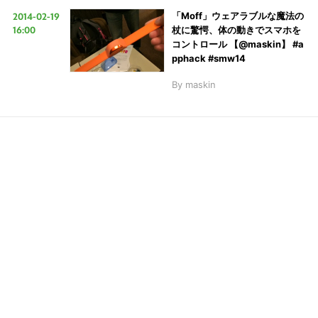
2014-02-19
「Moff」ウェアラブルな魔法の
16:00
杖に驚愕、体の動きでスマホを
コントロール 【@maskin】 #a
LINE
暗号資産
pphack #smw14
By
maskin
投資家登録
Drone
特集
VR/AR
Block Data Bank
こ
の
サ
イ
ト
を