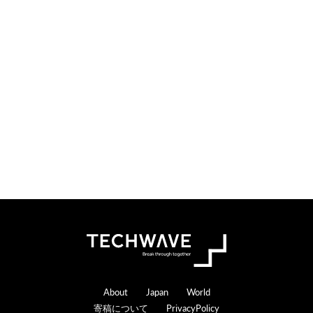
検
索
す
る
Footer
About
Japan
World
寄稿について
PrivacyPolicy