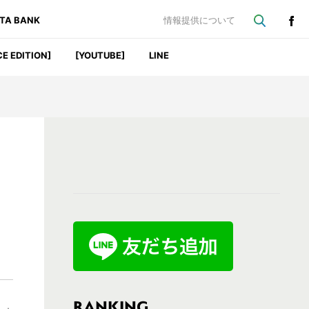
ATA BANK
情報提供について
CE EDITION]
[YOUTUBE]
LINE
最
初
の
サ
イ
ド
バ
RANKING