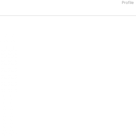
タートアップ業界のハードウェアからソフトウェアの事業創出に関わ
。日本ではネットエイジ等に所属、大手企業の新規事業創出に協
でを最前線で見てきた生き字引として注目される。通信キャリアのニ
T系メディア（スペイン）の元日本編集長、World Innovati
援側の取り組みに注力中。