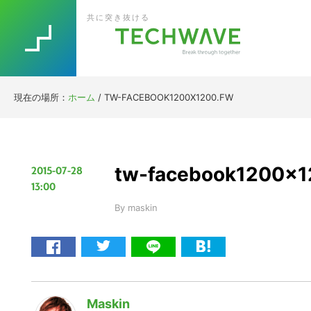
Skip
Skip
Skip
Skip
共に突き抜ける
to
to
to
to
primary
main
primary
footer
navigation
content
sidebar
現在の場所：
ホーム
/
TW-FACEBOOK1200X1200.FW
tw-facebook1200x1
2015-07-28
13:00
By
maskin
Maskin