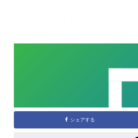
こ
の
サ
シェアする
イ
ト