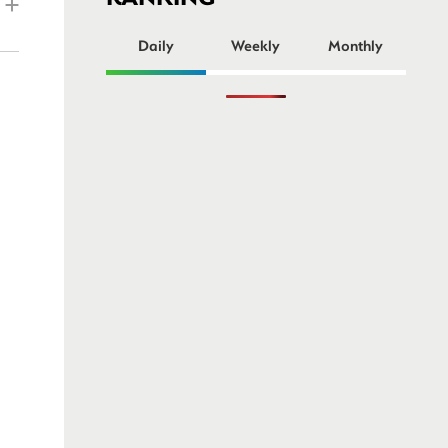
ー
Daily
Weekly
Monthly