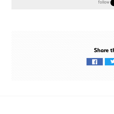
follow
を
検
索
す
る
Share t