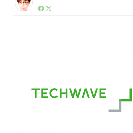
1990年代初頭から記者としてまた起業家としてITス
る。シリコンバレーやEU等でのスタートアップを経験
力。ブログやSNS、LINEなどの誕生から普及成長ま
ュースポータルの創業デスクとして数億PV事業に。世界最大I
on Lab(WiL)などを経て、現在、スタートアップ支