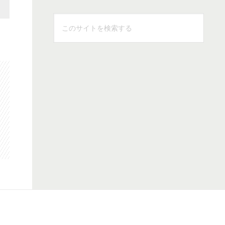
こ
の
サ
イ
ト
を
検
索
す
る