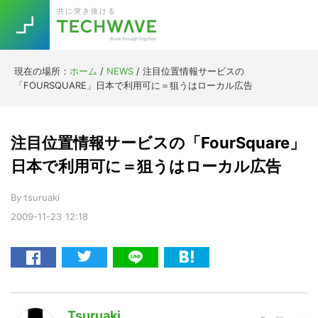
Skip
Skip
Skip
Skip
共に突き抜ける
to
to
to
to
primary
main
primary
footer
navigation
content
sidebar
現在の場所：
ホーム
/
NEWS
/
注目位置情報サービスの
Trend
「FOURSQUARE」日本で利用可に＝狙うはローカル広告
今話題の注目キーワード
Keywords
注目位置情報サービスの「FourSquare」
5G
Asana
テレワーク
日本で利用可に＝狙うはローカル広告
TOPICS
ニューノーマル
By
tsuruaki
2009-11-23
12:18
[Startup]
RE:LIFE
[Voice Edition]
Re:Work
Daily
Weekly
Monthly
Tsuruaki
[YouTube]
AI