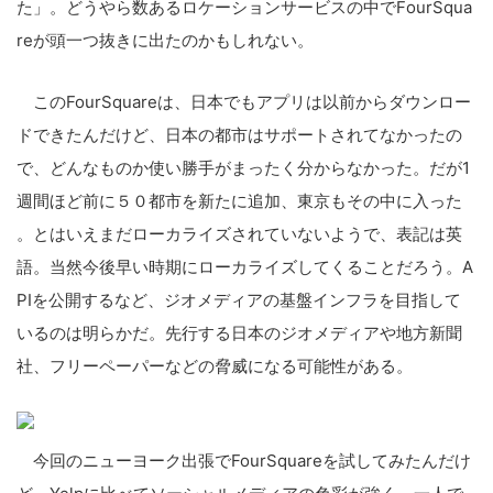
た」。どうやら数あ
るロケーションサービスの中でF
ourSqua
reが頭一つ抜き
に出たのかもしれない。
このFourSquareは、日
本でもアプリは以前からダウンロ
ー
ドできたんだけど、日本の都市
はサポートされてなかっ
たの
で、どんなものか使い勝手が
まったく分からなかった。だが1
週間ほど前に５０都市を新たに追
加、東京もその中に入った
。とはいえまだローカライズされ
ていないようで、表記は英
語。当
然今後早い時期にローカライズし
てくることだろう。A
PIを公開
するなど、ジオメディアの基盤イ
ンフラを目指して
いるのは明らか
だ。先行する日本のジオメディア
や地方新聞
社、フリーペーパーな
どの脅威になる可能性がある。
今回のニューヨーク出張でFou
rSquareを試してみたんだ
け