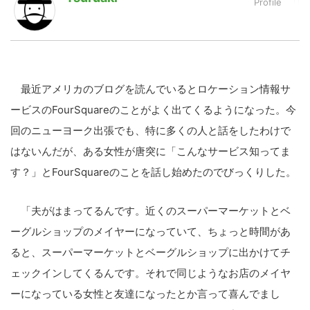
LINE
暗号資産
最近アメリカのブログを読んでい
るとロケーション情報サ
投資家登録
Drone
ービスの
FourSquareのことがよ
く出てくるようになった。今
回の
ニューヨーク出張でも、特に多く
の人と話をしたわけで
特集
VR/AR
はないんだ
が、ある女性が唐突に「こんなサ
ービス知ってま
す？」とFour
S
quareのことを話し始めたの
でびっくりした。
Block Data Bank
「夫がはまって
るんです。近くのスーパーマーケ
ットとベ
ーグルショップのメイヤ
ーになっていて、ちょっと時間が
あ
ると、スーパーマーケットとベ
ーグルショップに出かけてチ
ェッ
クインしてくるんです。それで同
じようなお店のメイヤ
ーになって
いる女性と友達になったとか言っ
て喜んでまし