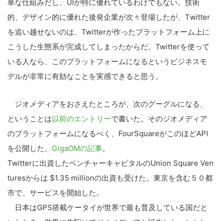
単な仕組みだし
、UIが特に優れているわけでも
ない。技術
的、デザイン的に優れ
た後発企業が次々登場したが、T
witter
を追い越せないのは
、Twitterが作ったプラッ
トフォーム上に
こうした生態系が
完成してしまったからだ。Twi
tterを使って
いる人なら、こ
のプラットフォームになるという
ビジネスモ
デルが非常に有効なこ
とを実感できると思う。
ジオメディアをおさえたところが
、次のグーグルになる、
というこ
とは
以前のエントリー
で書いた。そのジオメディア
のプ
ラットフォームになるべく、Fo
urSquareがこのほどAP
I
を公開した。
GigaOMの記事
。
Twitterに出資したベンチ
ャーキャピタルのUnion Square Ven
turesからは $1.35 millionの出資も受けた。
東京を含む５０都
市で、サービス
を開始した。
日本はGPS搭載ケータイが世界
で最も普及している国だと