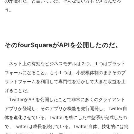
のが
便利だ、と書いていた。そんな使
い方もできるんだろ
う。
そのfourSquareがAP
Iを公開したのだ。
ネット上の有効なビジネスモデル
は２つ。１つはプラット
フォーム
になること。もう１つは、小規模
体制のままそのプ
ラットフォーム
を利用して専門性を活かして大き
な収益を上
げることだ。
TwitterがAPIを公開し
たことで非常に多くのクライアン
ト
アプリが登場し、そのアプリが
機能を先行開発し、Twitte
r自
体を進化させている。Twi
tterを核にした生態系が完成
したの
で、Twitterは成長
を続けている。Twitter自
体、技術的には簡