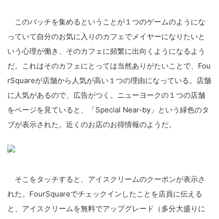
このバッチを集めるということが
１つのゲームのようにな
っていて
自分のお気に入りのカフェでメイ
ヤーになりたいと
いう心理が働き
、そのカフェに頻繁に出向くよう
になるよう
だ。これはそのカフェ
にとっては当然ありがたいことで
、Fou
rSquareが店舗か
ら人気が高い１つの理由になって
いる。店舗
に人気があるので、広
告がつく。ニューヨークの１つの
店舗
をページを見ていると、「S
pecial Near-by」という緑色のタ
ブが表示された。近くのお店のお
得情報のようだ。
そこをタッチすると、アイスクリ
ームのクーポンが表示さ
れた。F
ourSquareでチェックイ
ンしたことを店員に伝える
と、ア
イスクリームを無料でアップグレ
ード（多分大盛りに