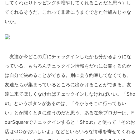
してくれたり
トッピングを増やしてくれること
だと思う）し
てくれるそうだ。こ
れって非常にうまくできた仕組み
じゃな
いか。
こ
友達が今どこの店にチェックイン
したかも分かるようにな
の
っている
。もちろんチェックイン情報をだ
れに公開するのか
サ
は自分で決める
ことができる。別に会う約束して
なくても、
イ
友達たちが集まってい
るところに出かけることができる
。友
ト
達に来てほしくなければチェ
ックインしなければいい。「Sh
o
を
ut」というボタンがあるのは
、「今からそこに行ってもい
検
い」
とか聞くときに使うのだと思う。
ある在米ブロガーは、F
索
ourS
quareでチェックインすると
「Shout」と使って「そのお
す
店は○○がおいしいよ」などとい
ろいろな情報を寄せてくれる
る