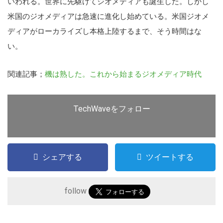
いわれ
る。世界に先駆けてジオメディア
も誕生した。しかし
米国のジオメ
ディアは急速に進化し始めている
。米国ジオメ
ディアがローカライ
ズし本格上陸するまで、そう時間
はな
い。
関連記事；
機は熟した。これから始まるジオ
メディア時代
TechWaveをフォロー
シェアする
ツイートする
follow