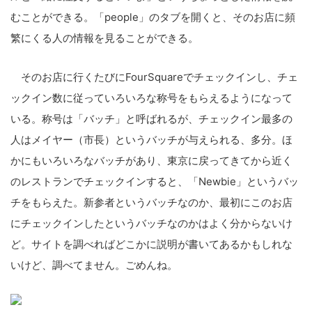
むこと
ができる。「people」のタ
ブを開くと、そのお店に頻
繁にく
る人の情報を見ることができる。
そのお店に行くたびにFourS
quareでチェックインし、チ
ェ
ックイン数に従っていろいろな
称号をもらえるようになって
いる
。称号は「バッチ」と呼ばれるが
、チェックイン最多の
人はメイヤ
ー（市長）というバッチが与えら
れる、多分。ほ
かにもいろいろな
バッチがあり、東京に戻ってきて
から近く
のレストランでチェック
インすると、「Newbie」と
いうバッ
チをもらえた。新参者と
いうバッチなのか、最初にこのお
店
にチェックインしたというバッ
チなのかはよく分からないけ
ど。
サイトを調べればどこかに説明が
書いてあるかもしれな
いけど、調
べてません。ごめんね。