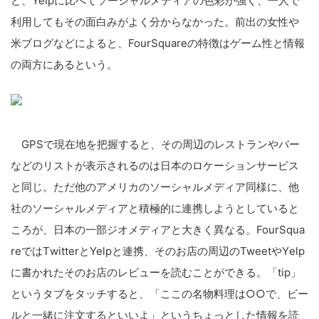
ど、Yelpに比べてソーシャ
ルメディアの色彩が強く、一人で
利用してもその面白みがよく分か
らなかった。前出の女性や
米ブロ
グ
などによると、FourSqua
reの特徴はゲーム性と情報
の両
方にあるという。
GPSで現在地を把握すると、そ
の周辺のレストランやバー
などの
リストが表示されるのは日本のロ
ケーションサービス
と同じ。ただ
他のアメリカのソーシャルメディ
ア同様に、他
社のソーシャルメデ
ィ
アと積極的に連携しようとしてい
ると
ころが、日本の一部ジオメデ
ィア
と大きく異なる。FourSqu
a
reではT
witterとYelpと連携、
そのお店の周辺のTweetやY
elp
に書かれたそのお店のレビ
ューを読むことができる。「ti
p」
というタブをタッチすると、
「ここの名物料理は○○で、ビー
ルと一緒に注文するといいよ」と
いうちょっとした情報を読