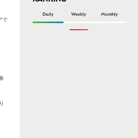
ー
Daily
Weekly
Monthly
アで
各
り