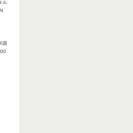
タル
N
米国
00