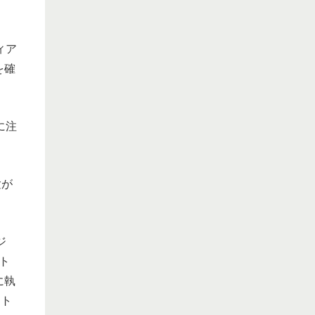
ィア
を確
に注
験が
ジ
ト
に執
ット