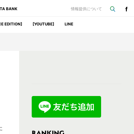
ATA BANK
情報提供について
CE EDITION]
[YOUTUBE]
LINE
最
初
の
サ
イ
ド
に
バ
RANKING