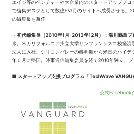
エイジ等のベンチャーや大企業内のスタートアッププロ
で編集デスクとして数億PV/月のサイトへ成長させる。2014
の編集長を兼任。
・
初代編集長（2010年1月-2013年12月）：湯川鶴章
米。米カリフォルニア州立大学サンフランシスコ校経済
法人に入社。シリコンバレーの黎明期から米国のハイテク
年５月に帰国。時事通信編集委員を経て2010年独立、ブロ
■ スタートアップ支援プログラム「TechWave VANGU
公式Faceboo