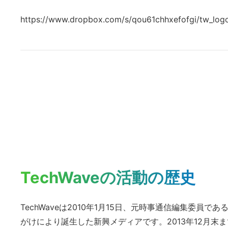
の
サ
https://www.dropbox.com/s/qou61chhxefofgi/tw_logo
イ
ト
を
検
索
す
る
TechWaveの活動の歴史
TechWaveは2010年1月15日、元時事通信編集委員
がけにより誕生した新興メディアです。2013年12月末