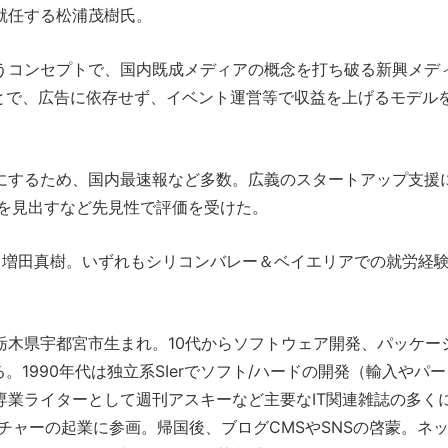
就任する松浦茂樹氏。
というコンセプトで、国内既成メディアの概念を打ち破る新興メデ
とで、広告に依存せず、イベント運営等で収益を上げるモデル
にするため、国内最速報など多数。広義のスタートアップ支援
能性を見出すなど先見性で評価を受けた。
から増田真樹。いずれもシリコンバレー＆ベイエリアでの就労経
栃木県宇都宮市生まれ。10代からソフトウェア開発、パッケー
1990年代は独立系SIerでソフト/ハードの開発（輸入やパー
業ライターとして週刊アスキーなど主要なIT関連雑誌の多く
チャーの起業に参画。帰国後、ブログCMSやSNSの啓蒙。ネ