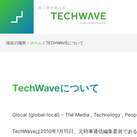
Skip
Skip
Skip
Skip
共に突き抜ける
to
to
to
to
primary
main
primary
footer
navigation
content
sidebar
現在の場所：
ホーム
/
TECHWAVEについて
TechWaveについて
Glocal (global-local) – The Media , Technology , Peop
TechWaveは2010年1月15日、元時事通信編集委員