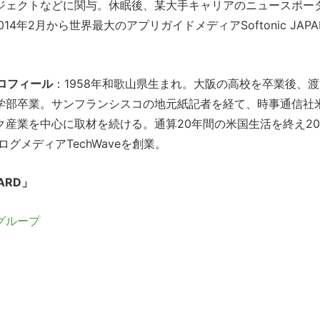
ジェクトなどに関与。休眠後、某大手キャリアのニュースポー
年2月から世界最大のアプリガイドメディアSoftonic JAPA
プロフィール
：1958年和歌山県生まれ。大阪の高校を卒業後、渡
学部卒業。サンフランシスコの地元紙記者を経て、時事通信社
産業を中心に取材を続ける。通算20年間の米国生活を終え20
グメディアTechWaveを創業。
ARD」
kグループ