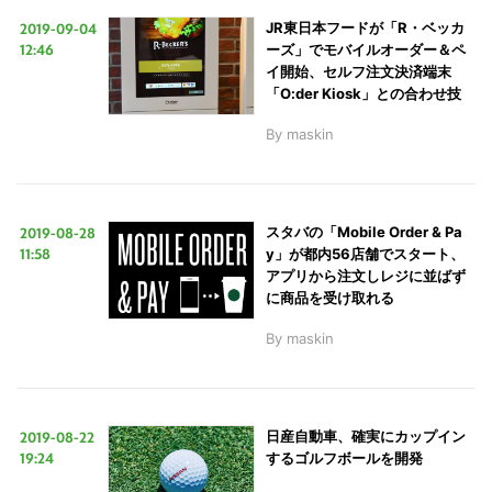
を
2019-09-04
JR東日本フードが「R・ベッカ
検
12:46
ーズ」でモバイルオーダー＆ペ
索
イ開始、セルフ注文決済端末
す
「O:der Kiosk」との合わせ技
る
By
maskin
2019-08-28
スタバの「Mobile Order & Pa
11:58
y」が都内56店舗でスタート、
アプリから注文しレジに並ばず
に商品を受け取れる
By
maskin
2019-08-22
日産自動車、確実にカップイン
19:24
するゴルフボールを開発