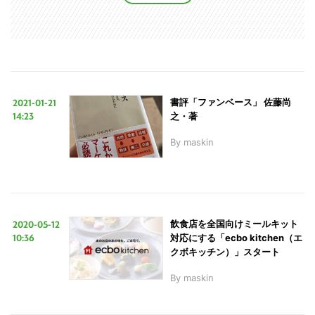
LINE
暗号資産
投資家登録
Drone
2021-01-21
書評「ファンベース」 佐藤尚
14:23
之・著
By
maskin
特集
VR/AR
Block Data Bank
2020-05-12
飲食店を全国向けミールキット
10:36
対応にする「ecbo kitchen（エ
クボキッチン）」スタート
By
maskin