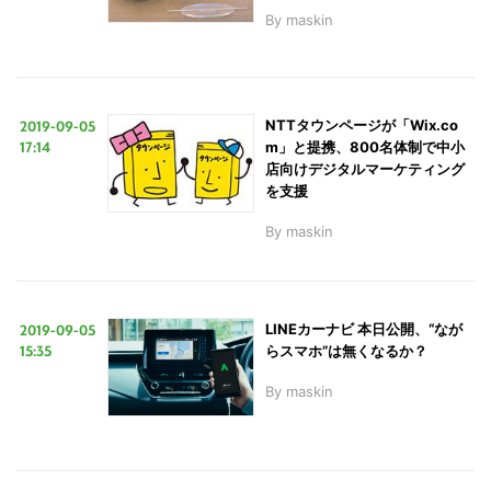
By
maskin
2019-09-05
NTTタウンページが「Wix.co
17:14
m」と提携、800名体制で中小
店向けデジタルマーケティング
を支援
By
maskin
2019-09-05
LINEカーナビ 本日公開、“なが
こ
15:35
らスマホ”は無くなるか？
の
By
maskin
サ
イ
ト