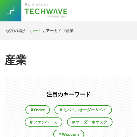
Skip
Skip
Skip
Skip
共に突き抜ける
to
to
to
to
primary
main
primary
footer
navigation
content
sidebar
現在の場所：
ホーム
/
アーカイブ産業
Trend
今話題の注目キーワード
Keywords
産業
5G
Asana
テレワーク
TOPICS
ニューノーマル
[Startup]
RE:LIFE
注目のキーワード
O:der
モバイルオーダー＆ペイ
[Voice Edition]
Re:Work
ファンベース
オーダーキオスク
Daily
Weekly
Monthly
Wix.com
[YouTube]
AI