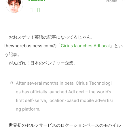
1990年代初頭から記者としてまた起業家としてITスタ
ートアップ業界のハードウェアからソフトウェアの事業
LINE
暗号資産
創出に関わる。シリコンバレーやEU等でのスタートア
ップを経験。日本ではネットエイジ等に所属、大手企業
の新規事業創出に協力。ブログやSNS、LINEなどの誕
生から普及成長までを最前線で見てきた生き字引として
おおスゲッ！英語の記事になってるじゃん。
投資家登録
Drone
注目される。通信キャリアのニュースポータルの創業デ
thewherebusiness.comの「
Cirius launches AdLocal
」とい
スクとして数億PV事業に。世界最大IT系メディア（ス
ペイン）の元日本編集長、World Innovation Lab(WiL)
う記事。
などを経て、現在、スタートアップ支援側の取り組みに
特集
VR/AR
がんばれ！日本のベンチャー企業。
注力中。
Block Data Bank
After several months in beta, Cirius Technologi
es has officially launched AdLocal – the world’s
first self-serve, location-based mobile advertisi
ng platform.
世界初のセルフサービスのロケーションベースのモバイル