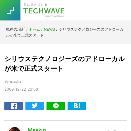
Skip
Skip
Skip
Skip
共に突き抜ける
to
to
to
to
primary
main
primary
footer
navigation
content
sidebar
現在の場所：
ホーム
/
NEWS
/
シリウステクノロジーズのアドローカ
Trend
ルが米で正式スタート
今話題の注目キーワード
Keywords
シリウステクノロジーズのアドローカル
5G
Asana
テレワーク
が米で正式スタート
TOPICS
ニューノーマル
By
maskin
2009-12-22
23:06
[Startup]
RE:LIFE
[Voice Edition]
Re:Work
Daily
Weekly
Monthly
Maskin
[YouTube]
AI