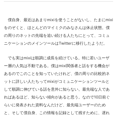
LINE
暗号資産
僕自身、最近はあまりmixiを使うことがないし、たまにmixi
をのぞくと、ほとんどのマイミクのみなさんは休止状態。僕
の周りのネットの先端を追い続ける人たちにとって、コミュ
投資家登録
Drone
ニケーションのメインツールはTwitterに移行したようだ。
特集
VR/AR
でも実はmixiは順調に成長を続けている。特に若いユーザ
ー層の人気は不動である。僕はmixi関係者と話をする機会が
Block Data Bank
あるのでこのことを知っていたけれど、僕の周りの比較的ネ
ットに詳しい人たちってmixiがコミュニケーションツールと
して順調に伸びている話を意外に知らない。最先端な人であ
ればあるほど、知らない傾向があると思う。なので10日前ぐ
らいに発表された資料なんだけど、最先端ユーザーのため
と、そして僕自身、この情報を記録として残すために、遅れ