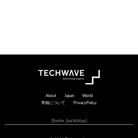
Footer
About
Japan
World
寄稿について
PrivacyPolicy
[footer_backtotop]