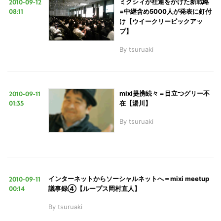
2010-09-12
ミクシィが社運をかけた新戦略
08:11
=中継含め5000人が発表に釘付
け【ウイークリーピックアッ
プ】
By
tsuruaki
2010-09-11
mixi提携続々＝目立つグリー不
01:35
在【湯川】
By
tsuruaki
2010-09-11
インターネットからソーシャルネットへ＝mixi meetup
00:14
議事録④【ループス岡村直人】
By
tsuruaki