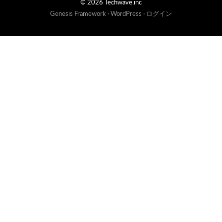
© 2026 Techwave.inc
Genesis Framework
·
WordPress
·
ログイン