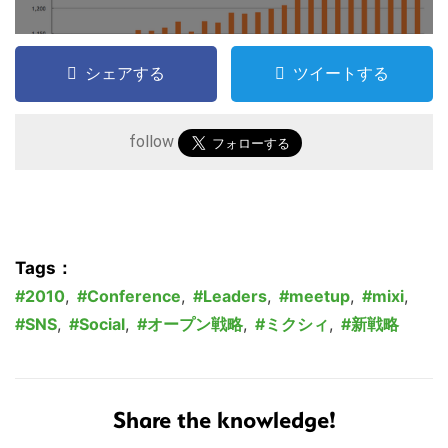
シェアする
ツイートする
follow
こ
Tags：
の
2010
,
Conference
,
Leaders
,
meetup
,
mixi
,
サ
SNS
,
Social
,
オープン戦略
,
ミクシィ
,
新戦略
イ
ト
を
Share the knowledge!
検