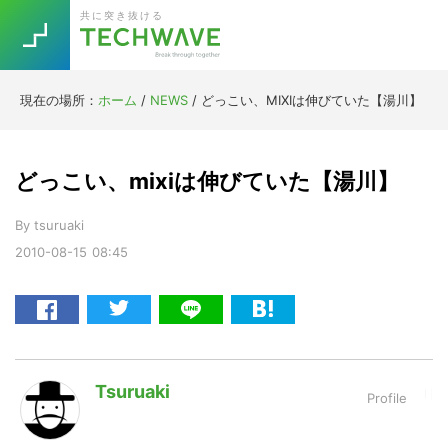
Skip
Skip
Skip
Skip
共に突き抜ける
to
to
to
to
primary
main
primary
footer
navigation
content
sidebar
現在の場所：
ホーム
/
NEWS
/
どっこい、MIXIは伸びていた【湯川】
Trend
今話題の注目キーワード
Keywords
どっこい、mixiは伸びていた【湯川】
By
tsuruaki
5G
Asana
テレワーク
ニューノーマル
TOPICS
2010-08-15
08:45
[Startup]
RE:LIFE
Daily
Weekly
[Voice Edition]
Re:Work
Tsuruaki
[YouTube]
AI