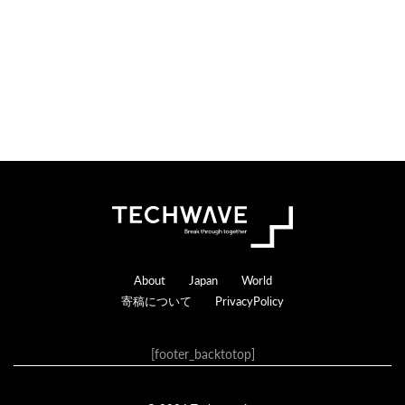
Footer
About
Japan
World
寄稿について
PrivacyPolicy
[footer_backtotop]