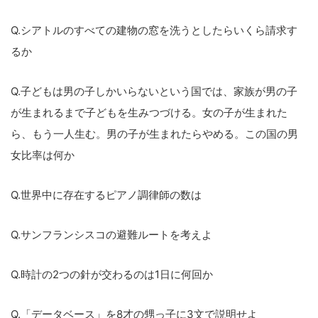
Q.シアトルのすべての建物の窓を洗うとしたらいくら請求す
るか
Q.子どもは男の子しかいらないという国では、家族が男の子
が生まれるまで子どもを生みつづける。女の子が生まれた
ら、もう一人生む。男の子が生まれたらやめる。この国の男
女比率は何か
こ
の
Q.世界中に存在するピアノ調律師の数は
サ
イ
Q.サンフランシスコの避難ルートを考えよ
ト
を
Q.時計の2つの針が交わるのは1日に何回か
検
索
Q.「データベース」を8才の甥っ子に3文で説明せよ