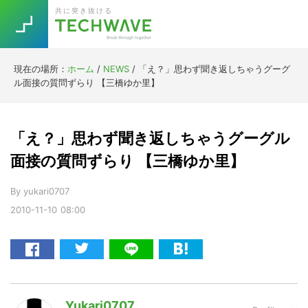
Skip
Skip
Skip
Skip
共に突き抜ける
to
to
to
to
primary
main
primary
footer
navigation
content
sidebar
現在の場所：
ホーム
/
NEWS
/
「え？」思わず聞き返しちゃうグーグ
Trend
ル面接の質問ずらり 【三橋ゆか里】
今話題の注目キーワード
Keywords
「え？」思わず聞き返しちゃうグーグル
5G
Asana
テレワーク
面接の質問ずらり 【三橋ゆか里】
TOPICS
ニューノーマル
By
yukari0707
2010-11-10
08:00
[Startup]
RE:LIFE
[Voice Edition]
Re:Work
Daily
Weekly
Monthly
Yukari0707
[YouTube]
AI