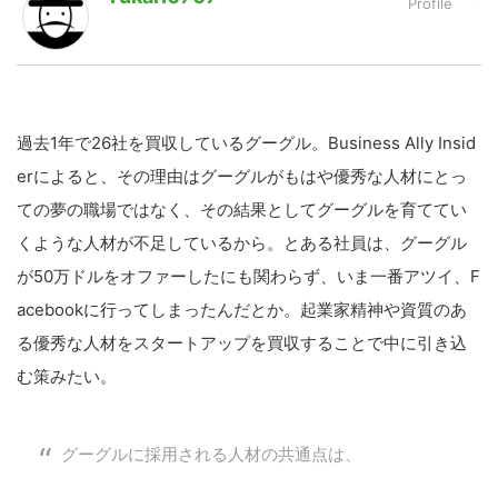
LINE
暗号資産
過去1年で26社を買収しているグーグル。Business Ally Insid
投資家登録
Drone
erによると、その理由はグーグルがもはや優秀な人材にとっ
ての夢の職場ではなく、その結果としてグーグルを育ててい
特集
VR/AR
くような人材が不足しているから。とある社員は、グーグル
が50万ドルをオファーしたにも関わらず、いま一番アツイ、F
Block Data Bank
acebookに行ってしまったんだとか。起業家精神や資質のあ
る優秀な人材をスタートアップを買収することで中に引き込
む策みたい。
グーグルに採用される人材の共通点は、