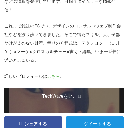
などの情報を発信しています。目指せタイムリーな情報発
信！
これまで雑誌のECで→UIデザインのコンサル→ウェブ制作会
社などを渡り歩いてきました。そこで得たスキル、人、全部
かけがえのない財産。幸せの方程式は、テクノロジー（UI, I
A..）×マーケ×クロスカルチャー×書く・編集。いま一番夢に
近いとこにいる。
詳しいプロフィールは
こちら
。
TechWaveをフォロー
シェアする
ツイートする