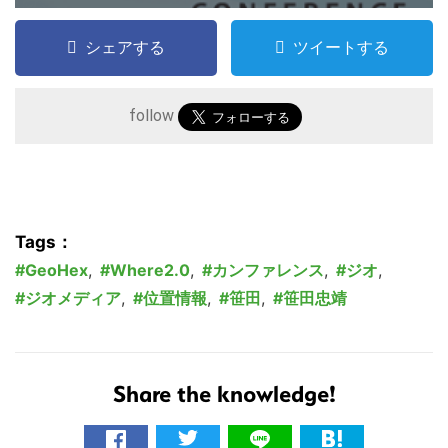
こ
シェアする
ツイートする
の
サ
イ
follow
ト
を
検
索
Tags：
す
GeoHex
,
Where2.0
,
カンファレンス
,
ジオ
,
る
ジオメディア
,
位置情報
,
笹田
,
笹田忠靖
Share the knowledge!