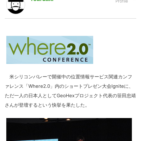
LINE
暗号資産
投資家登録
Drone
特集
VR/AR
米シリコンバレーで開催中の位置情報サービス関連カンフ
ァレンス「Where2.0」内のショートプレゼン大会Igniteに、
Block Data Bank
ただ一人の日本人としてGeoHexプロジェクト代表の笹田忠靖
さんが登壇するという快挙を果たした。