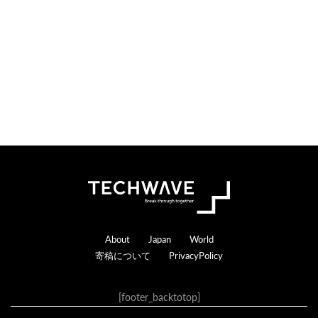
Footer
About
Japan
World
寄稿について
PrivacyPolicy
[footer_backtotop]