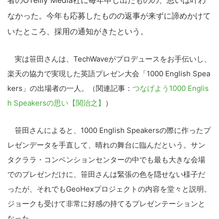
者のO’reilly Media社に毎年申し出たものの、思いは叶わ
なかった。今年も応募したものの返事が来ずに諦めかけて
いたところ、採用の通知がきたという。
実は笹田さんは、TechWaveがプロデュースをお手伝いし、
楽天の協力で実現した英語プレゼン大会「1000 English Spea
kers」の出場者の一人。（関連記事：
つなげよう1000 Englis
h Speakersの思い【関治之】
）
笹田さんによると、1000 English Speakersの際に作ったプ
レゼンデータを手直して、晴れの舞台に臨んだという。サン
タクララ・コンベンションセンターの中でも最も大きな会場
でのプレゼンだけに、笹田さんは緊張の色を隠せない様子だ
ったが、それでもGeoHexプロジェクトの内容を堂々と説明。
ジョークも受けて非常に好感の持てるプレゼンテーションと
なった。