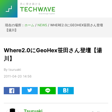
Skip
Skip
Skip
Skip
共に突き抜ける
to
to
to
to
primary
main
primary
footer
navigation
content
sidebar
現在の場所：
ホーム
/
NEWS
/
WHERE2.0にGEOHEX笹田さん登壇
Trend
【湯川】
今話題の注目キーワード
Keywords
Where2.0にGeoHex笹田さん登壇【湯
5G
Asana
テレワーク
川】
TOPICS
ニューノーマル
By
tsuruaki
2011-04-20
14:56
[Startup]
RE:LIFE
[Voice Edition]
Re:Work
Daily
Weekly
Monthly
Tsuruaki
[YouTube]
AI