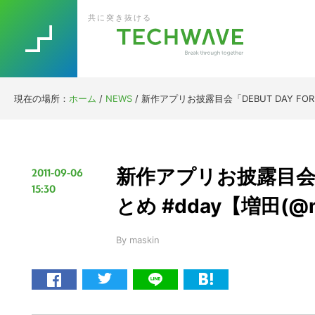
Skip
Skip
Skip
Skip
共に突き抜ける
to
to
to
to
primary
main
primary
footer
navigation
content
sidebar
現在の場所：
ホーム
/
NEWS
/
新作アプリお披露目会「DEBUT DAY FOR 
新作アプリお披露目会「De
2011-09-06
15:30
とめ #dday【増田(@
By
maskin