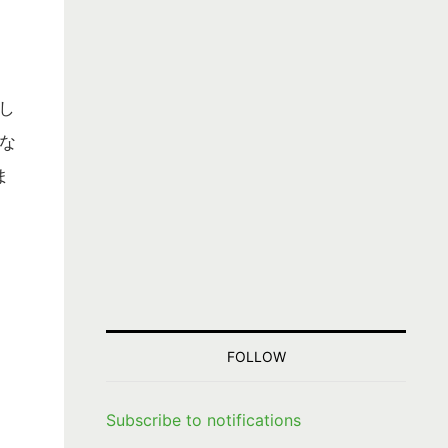
新し
な
ま
FOLLOW
Subscribe to notifications