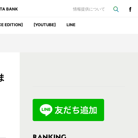
ATA BANK
情報提供について
CE EDITION]
[YOUTUBE]
LINE
最
ま
初
の
サ
イ
ド
バ
RANKING