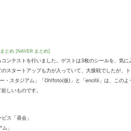
プリまとめ
[NAVER まとめ]
コンテストを行いました。ゲストは3枚のシールを、気に
どのスタートアップも力が入っていて、大接戦でしたが、ト
ジアム」「Oh!foto(仮)」と「encitii」は、このよ
て欲しいものです。
ービス「昼会」
アム」