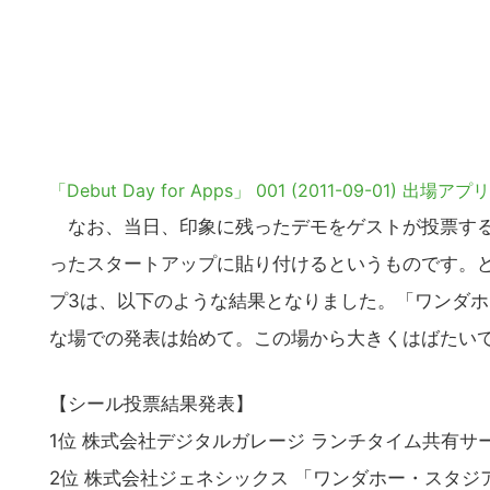
の
サ
イ
ト
を
検
索
「Debut Day for Apps」 001 (2011-09-01) 出場ア
す
なお、当日、印象に残ったデモをゲストが投票する
る
ったスタートアップに貼り付けるというものです。
プ3は、以下のような結果となりました。「ワンダホー・スタ
な場での発表は始めて。この場から大きくはばたい
【シール投票結果発表】
1位 株式会社デジタルガレージ ランチタイム共有サ
2位 株式会社ジェネシックス 「ワンダホー・スタジ