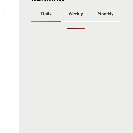
ー
Daily
Weekly
Monthly