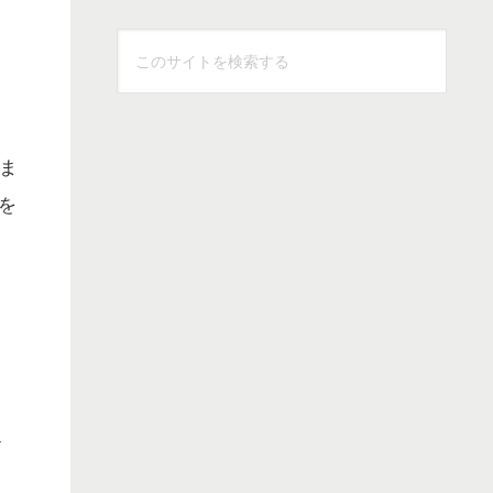
こ
の
サ
イ
ト
ま
を
を
検
索
す
る
ト