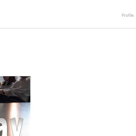
タートアップ業界のハードウェアからソフトウェアの事業創出に関わ
。日本ではネットエイジ等に所属、大手企業の新規事業創出に協
でを最前線で見てきた生き字引として注目される。通信キャリアのニ
T系メディア（スペイン）の元日本編集長、World Innovati
援側の取り組みに注力中。