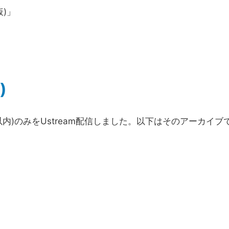
仮)」
)
内)のみをUstream配信しました。以下はそのアーカイブ