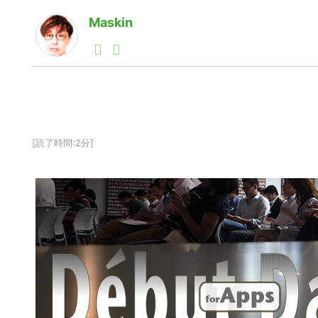
Maskin
1990年代初頭から記者としてまた起業家としてITス
る。シリコンバレーやEU等でのスタートアップを経験
力。ブログやSNS、LINEなどの誕生から普及成長ま
ュースポータルの創業デスクとして数億PV事業に。世界最大I
on Lab(WiL)などを経て、現在、スタートアップ支
[読了時間:2分]