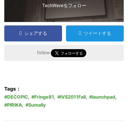
TechWaveをフォロー
こ
の
シェアする
ツイートする
サ
イ
follow
ト
を
検
索
す
Tags：
る
DECOPIC
,
Fringe81
,
IVS2011Fall
,
launchpad
,
PIRIKA
,
Sumally