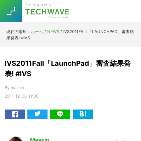
Skip
Skip
Skip
Skip
共に突き抜ける
to
to
to
to
primary
main
primary
footer
navigation
content
sidebar
現在の場所：
ホーム
/
NEWS
/
IVS2011FALL「LAUNCHPAD」審査結
Trend
果発表! #IVS
今話題の注目キーワード
Keywords
IVS2011Fall「LaunchPad」審査結果発
5G
Asana
テレワーク
表! #IVS
TOPICS
ニューノーマル
By
maskin
2011-12-08
11:00
[Startup]
RE:LIFE
[Voice Edition]
Re:Work
Daily
Weekly
Monthly
Maskin
[YouTube]
AI