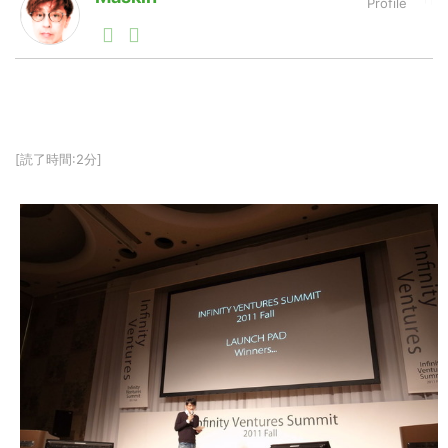
1990年代初頭から記者としてまた起業家としてITスタ
ートアップ業界のハードウェアからソフトウェアの事業
LINE
暗号資産
創出に関わる。シリコンバレーやEU等でのスタートア
ップを経験。日本ではネットエイジ等に所属、大手企業
の新規事業創出に協力。ブログやSNS、LINEなどの誕
生から普及成長までを最前線で見てきた生き字引として
投資家登録
Drone
注目される。通信キャリアのニュースポータルの創業デ
[読了時間:2分]
スクとして数億PV事業に。世界最大IT系メディア（ス
ペイン）の元日本編集長、World Innovation Lab(WiL)
などを経て、現在、スタートアップ支援側の取り組みに
特集
VR/AR
注力中。
Block Data Bank