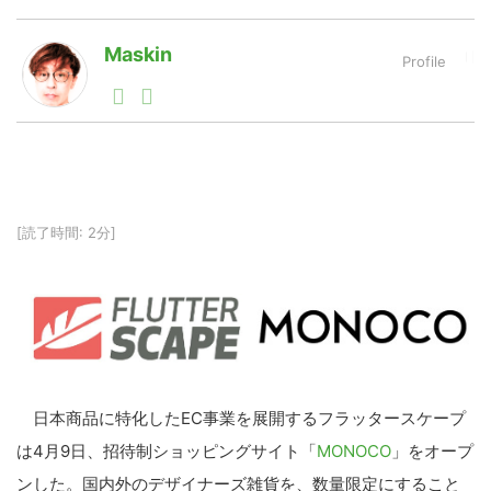
Maskin
LINE
暗号資産
1990年代初頭から記者としてまた起業家としてITスタ
ートアップ業界のハードウェアからソフトウェアの事業
創出に関わる。シリコンバレーやEU等でのスタートア
投資家登録
Drone
ップを経験。日本ではネットエイジ等に所属、大手企業
の新規事業創出に協力。ブログやSNS、LINEなどの誕
生から普及成長までを最前線で見てきた生き字引として
注目される。通信キャリアのニュースポータルの創業デ
特集
VR/AR
[読了時間: 2分]
スクとして数億PV事業に。世界最大IT系メディア（ス
ペイン）の元日本編集長、World Innovation Lab(WiL)
などを経て、現在、スタートアップ支援側の取り組みに
注力中。
Block Data Bank
日本商品に特化したEC事業を展開するフラッタースケープ
は4月9日、招待制ショッピングサイト「
MONOCO
」をオープ
ンした。国内外のデザイナーズ雑貨を、数量限定にすること