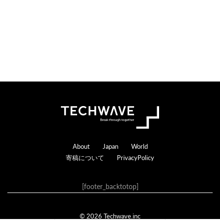
Footer
About
Japan
World
寄稿について
PrivacyPolicy
[footer_backtotop]
© 2026 Techwave.inc