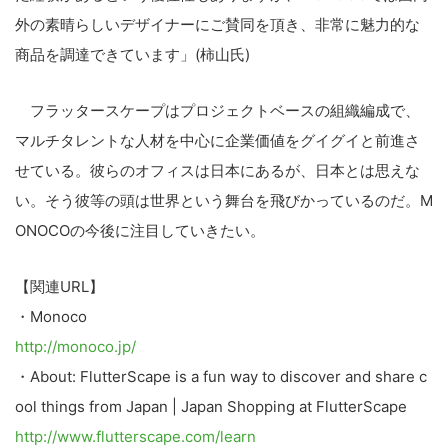
外の素晴らしいデザイナーにご賛同を頂き、非常に魅力的な
商品を調達できています」(柿山氏)
フラッタースケープはプロジェクトベースの組織編成で、
マルチタレントな人材を中心に企業価値をグイグイと前進さ
せている。彼らのオフィスは日本にあるが、日本とは思えな
い。そう彼等の頭は世界という舞台を飛びかっているのだ。M
ONOCOの今後に注目していきたい。
こ
の
【関連URL】
サ
イ
・Monoco
ト
http://monoco.jp/
を
・About: FlutterScape is a fun way to discover and share c
検
ool things from Japan | Japan Shopping at FlutterScape
索
http://www.flutterscape.com/learn