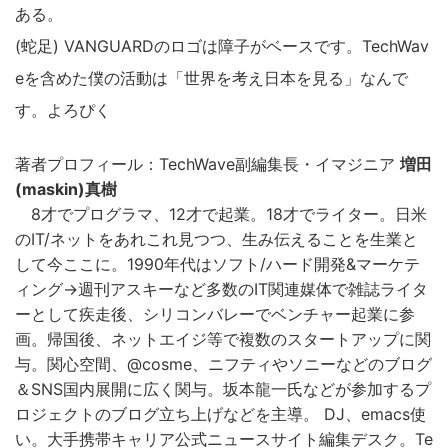
ある。
(蛇足) VANGUARDのロゴは障子がベースです。TechWav
eを含めた僕の活動は「世界を考え日本を見る」なんで
す。よろぴく
著者プロフィール：TechWave副編集長・イマジニア
増田
(maskin)真樹
8才でプログラマ、12才で起業。18才でライター。日米
のIT/ネットをあれこれ見つつ、生み伝えることを生業と
して今ここに。1990年代はソフト/ハード開発&マーケテ
ィング→週刊アスキーなど多数のIT関連媒体で雑誌ライタ
ーとして疾走後、シリコンバレーでベンチャー起業に参
画。帰国後、ネットエイジ等で複数のスタートアップに関
与。関心空間、@cosme、ニフティやソニーなどのブログ
＆SNS国内展開に広く関与。坂本龍一氏などが参加するプ
ロジェクトのブログ立ち上げなどを主導。 DJ、emacs使
い。大手携帯キャリア公式ニュースサイト編集デスク。Te