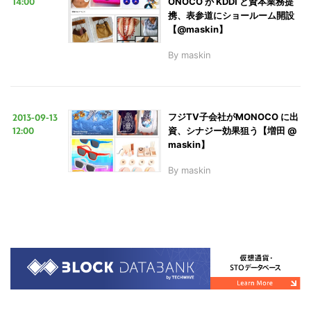
14:00
ONOCO が KDDI と資本業務提
携、表参道にショールーム開設
【@maskin】
By
maskin
2013-09-13
フジTV子会社がMONOCO に出
12:00
資、シナジー効果狙う【増田 @
maskin】
By
maskin