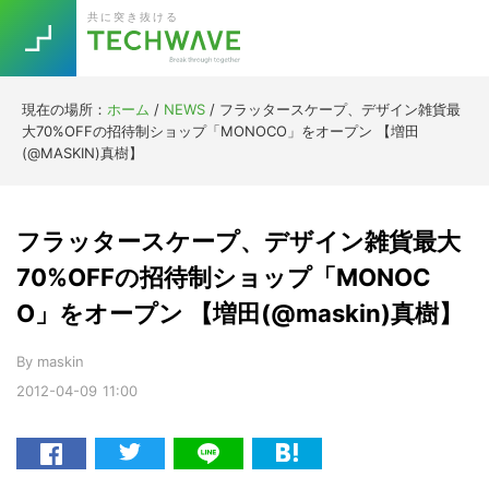
Skip
Skip
Skip
Skip
共に突き抜ける
to
to
to
to
primary
main
primary
footer
navigation
content
sidebar
現在の場所：
ホーム
/
NEWS
/
フラッタースケープ、デザイン雑貨最
Trend
大70%OFFの招待制ショップ「MONOCO」をオープン 【増田
今話題の注目キーワード
(@MASKIN)真樹】
Keywords
フラッタースケープ、デザイン雑貨最大
5G
Asana
テレワーク
TOPICS
70%OFFの招待制ショップ「MONOC
ニューノーマル
O」をオープン 【増田(@maskin)真樹】
[Startup]
RE:LIFE
By
maskin
2012-04-09
11:00
[Voice Edition]
Re:Work
Daily
Weekly
Monthly
[YouTube]
AI