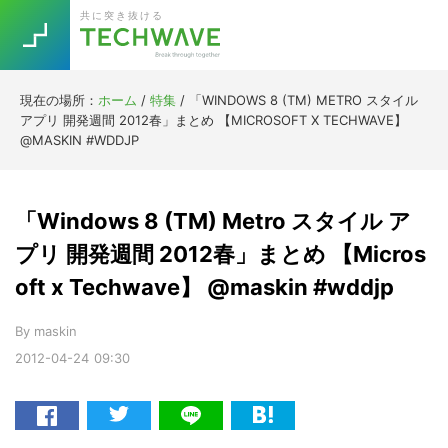
Skip
Skip
Skip
Skip
共に突き抜ける
to
to
to
to
primary
main
primary
footer
navigation
content
sidebar
現在の場所：
ホーム
/
特集
/
「WINDOWS 8 (TM) METRO スタイル
Trend
アプリ 開発週間 2012春」まとめ 【MICROSOFT X TECHWAVE】
今話題の注目キーワード
@MASKIN #WDDJP
Keywords
「Windows 8 (TM) Metro スタイル ア
5G
Asana
テレワーク
ニューノーマル
TOPICS
プリ 開発週間 2012春」まとめ 【Micros
oft x Techwave】 @maskin #wddjp
[Startup]
RE:LIFE
By
maskin
2012-04-24
09:30
Daily
Weekly
[Voice Edition]
Re:Work
[YouTube]
AI