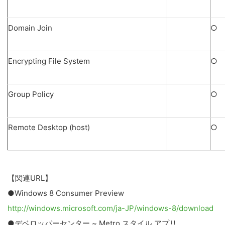
Domain Join
○
Encrypting File System
○
Group Policy
○
Remote Desktop (host)
○
【関連URL】
●Windows 8 Consumer Preview
http://windows.microsoft.com/ja-JP/windows-8/download
●デベロッパーセンター ~ Metro スタイル アプリ