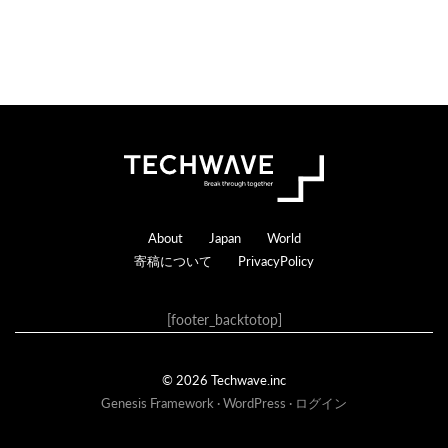
Footer
About
Japan
World
寄稿について
PrivacyPolicy
[footer_backtotop]
© 2026 Techwave.inc
Genesis Framework
·
WordPress
·
ログイン