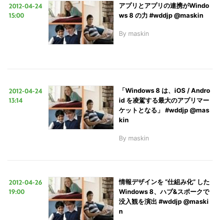
2012-04-24
アプリとアプリの連携がWindo
15:00
ws 8 の力 #wddjp @maskin
By
maskin
2012-04-24
「Windows 8 は、iOS / Andro
13:14
id を凌駕する最大のアプリマー
ケットとなる」 #wddjp @mas
kin
By
maskin
2012-04-26
情報デザインを “仕組み化” した
19:00
Windows 8、ハブ&スポークで
没入観を演出 #wddjp @maski
n