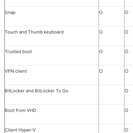
Snap
○
○
Touch and Thumb keyboard
○
○
Trusted boot
○
○
VPN client
○
○
BitLocker and BitLocker To Go
○
Boot from VHD
○
Client Hyper-V
○