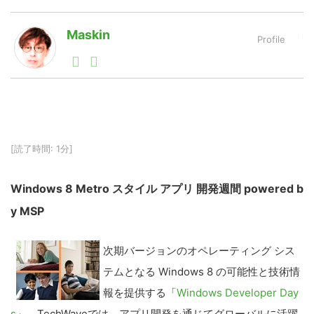
Maskin
LINE
暗号資産
1990年代初頭から記者としてまた起業家としてITスタ
ートアップ業界のハードウェアからソフトウェアの事業
創出に関わる。シリコンバレーやEU等でのスタートア
投資家登録
Drone
ップを経験。日本ではネットエイジ等に所属、大手企業
の新規事業創出に協力。ブログやSNS、LINEなどの誕
生から普及成長までを最前線で見てきた生き字引として
注目される。通信キャリアのニュースポータルの創業デ
特集
VR/AR
[読了時間: 1分]
スクとして数億PV事業に。世界最大IT系メディア（ス
ペイン）の元日本編集長、World Innovation Lab(WiL)
などを経て、現在、スタートアップ支援側の取り組みに
Windows 8 Metro スタイル アプリ 開発週間 powered b
注力中。
Block Data Bank
y MSP
次期バージョンのオペレーティング シス
テムとなる Windows 8 の可能性と技術情
報を提供する「
Windows Developer Day
s
」。TechWaveでは、アプリ開発を通じてグローバルに活躍