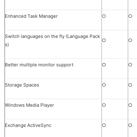
Enhanced Task Manager
○
○
Switch languages on the fly (Language Pack
○
○
s)
Better multiple monitor support
○
○
Storage Spaces
○
○
Windows Media Player
○
○
Exchange ActiveSync
○
○