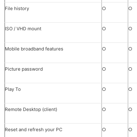
File history
○
○
ISO / VHD mount
○
○
Mobile broadband features
○
○
Picture password
○
○
Play To
○
○
Remote Desktop (client)
○
○
Reset and refresh your PC
○
○