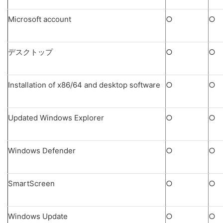
Microsoft account
○
○
デスクトップ
○
○
Installation of x86/64 and desktop software
○
○
Updated Windows Explorer
○
○
Windows Defender
○
○
SmartScreen
○
○
Windows Update
○
○