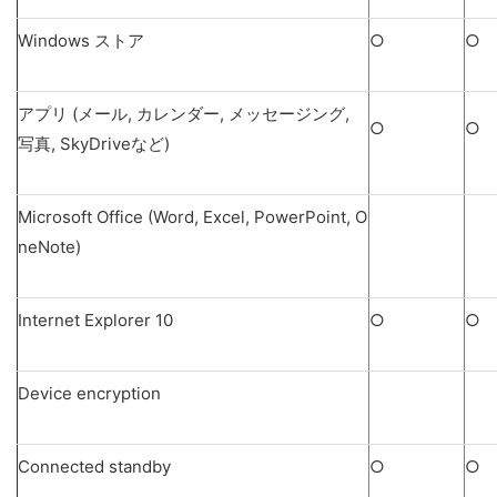
Windows ストア
○
○
アプリ (メール, カレンダー, メッセージング,
○
○
写真, SkyDriveなど)
Microsoft Office (Word, Excel, PowerPoint, O
neNote)
Internet Explorer 10
○
○
Device encryption
Connected standby
○
○