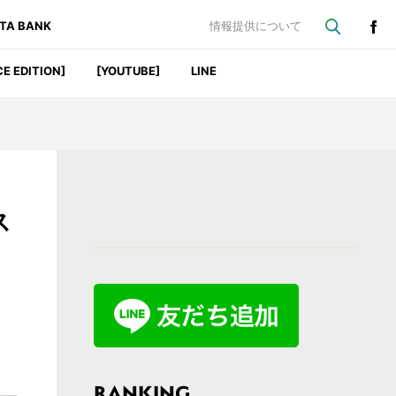
ATA BANK
情報提供について
CE EDITION]
[YOUTUBE]
LINE
最
ス
初
の
サ
イ
ド
バ
RANKING