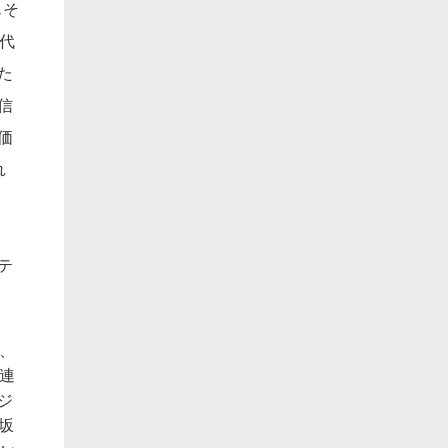
もそ
時代
た
信
価
れ
テ
つ、
関連
ジ
坂