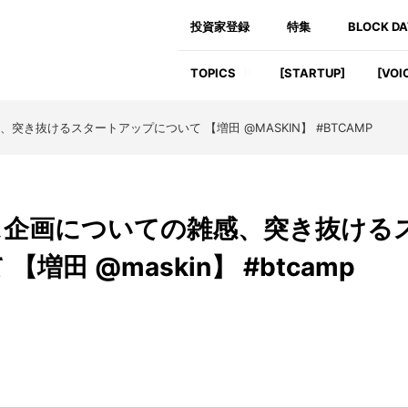
投資家登録
特集
BLOCK D
TOPICS
[STARTUP]
[VOI
き抜けるスタートアップについて 【増田 @MASKIN】 #BTCAMP
ス企画についての雑感、突き抜ける
田 @maskin】 #btcamp