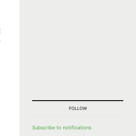
、
証
ー
イ
FOLLOW
Subscribe to notifications