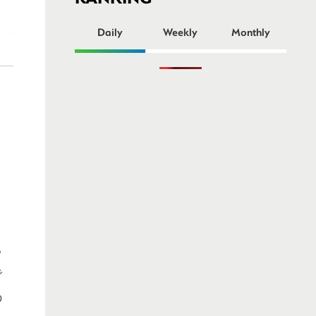
ー
Daily
Weekly
Monthly
と
る
で
の