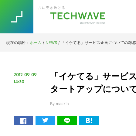
Skip
Skip
Skip
Skip
共に突き抜ける
to
to
to
to
primary
main
primary
footer
navigation
content
sidebar
現在の場所：
ホーム
/
NEWS
/
「イケてる」サービス企画についての雑感、突
「イケてる」サービ
2012-09-09
14:30
タートアップについて 【増
By
maskin