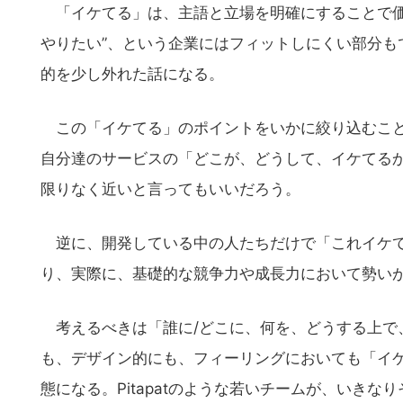
の
「イケてる」は、主語と立場を明確にすることで価
サ
やりたい”、という企業にはフィットしにくい部分も
イ
的を少し外れた話になる。
ト
を
この「イケてる」のポイントをいかに絞り込むこと
検
索
自分達のサービスの「どこが、どうして、イケてる
す
限りなく近いと言ってもいいだろう。
る
逆に、開発している中の人たちだけで「これイケて
り、実際に、基礎的な競争力や成長力において勢い
考えるべきは「誰に/どこに、何を、どうする上で
も、デザイン的にも、フィーリングにおいても「イ
態になる。Pitapatのような若いチームが、いき