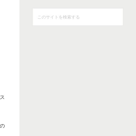
こ
の
サ
イ
ト
を
検
索
す
」
る
ス
の