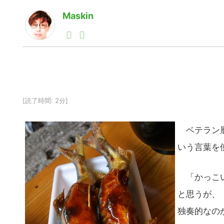
Maskin
1990年代初頭から記者としてまた起業家としてITス
る。シリコンバレーやEU等でのスタートアップを経験
力。ブログやSNS、LINEなどの誕生から普及成長ま
ュースポータルの創業デスクとして数億PV事業に。世界最大I
on Lab(WiL)などを経て、現在、スタートアップ支
[読了時間: 2分]
ベテラン層
いう言葉を
「かっこい
と思うが、
独奏的なの