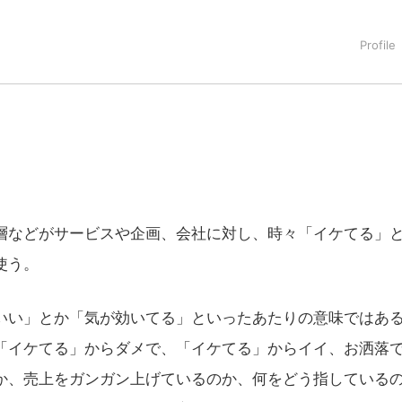
タートアップ業界のハードウェアからソフトウェアの事業創出に関わ
。日本ではネットエイジ等に所属、大手企業の新規事業創出に協
でを最前線で見てきた生き字引として注目される。通信キャリアのニ
T系メディア（スペイン）の元日本編集長、World Innovati
援側の取り組みに注力中。
などがサービスや企画、会社に対し、時々「イケてる」
使う。
い」とか「気が効いてる」といったあたりの意味ではあ
「イケてる」からダメで、「イケてる」からイイ、お洒落
か、売上をガンガン上げているのか、何をどう指している