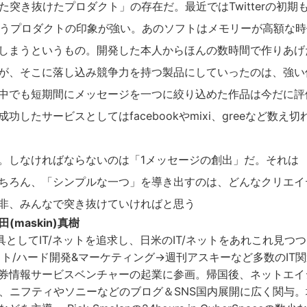
突き抜けたプロダクト」の存在だ。最近ではTwitterの初期
」というプロダクトの印象が強い。あのソフトはメモリーが高額な
しまうというもの。開発した本人からほんの数時間で作りあげ
が、そこに落し込み競争力を持つ製品にしていったのは、強い
中でも短期間にメッセージを一つに絞り込めた作品は今だに評
たサービスとしてはfacebookやmixi、greeなど数え切
。しなければならないのは「1メッセージの創出」だ。それは
ちろん、「シンプルな一つ」を導き出すのは、どんなクリエイ
非、みんなで突き抜けていければと思う
田(maskin)真樹
としてIT/ネットを追求し、日米のIT/ネットをあれこれ見つ
フト/ハード開発&マーケティング→週刊アスキーなど多数のIT
券情報サービスベンチャーの起業に参画。帰国後、ネットエイ
e、ニフティやソニーなどのブログ＆SNS国内展開に広く関与。