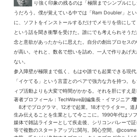
り強く印象の残るのは「極限までシンプルにした
うだろう。僕が覚えている中では「Ram Doubler
に、ソフトをインストールするだけでメモリを倍にして
という話を聞き衝撃を受けた。誰にでも考えられそうだ
念と意欲があったからに思えた。自分の創出プロセスの
が高い。それと、数名で想いを詰め、一人で作りあげ大成功し
ない。
参入障壁が極限まで低く、もはや誰でも起業できる現代
「イケてる」という言霊とのペアで強力な力を持つ。も
ィブ活動よりも大変で時間がかかる。それを肝にすえ是
著者プロフィール：TechWave副編集長・イマジニア
増
8才でプログラマ、12才で起業。18才でライター。道具
生み伝えることを生業として今ここに。1990年代はソ
媒体で雑誌ライターとして疾走後、シリコンバレーで証
等で複数のスタートアップに関与。関心空間、@cosm