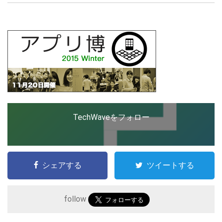
創出に関わる。シリコンバレーやEU等でのスタートア
ップを経験。日本ではネットエイジ等に所属、大手企業
の新規事業創出に協力。ブログやSNS、LINEなどの誕
LINE
暗号資産
生から普及成長までを最前線で見てきた生き字引として
注目される。通信キャリアのニュースポータルの創業デ
スクとして数億PV事業に。世界最大IT系メディア（ス
ペイン）の元日本編集長、World Innovation Lab(WiL)
投資家登録
Drone
などを経て、現在、スタートアップ支援側の取り組みに
注力中。
特集
VR/AR
TechWaveをフォロー
Block Data Bank
シェアする
ツイートする
follow