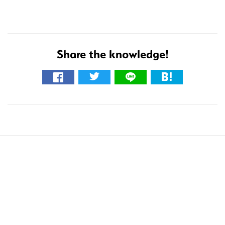
Share the knowledge!
こ
の
サ
イ
ト
を
検
索
す
る