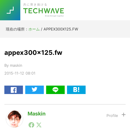
Skip
Skip
Skip
Skip
共に突き抜ける
to
to
to
to
primary
main
primary
footer
navigation
content
sidebar
現在の場所：
ホーム
/
APPEX300X125.FW
Trend
今話題の注目キーワード
Keywords
appex300x125.fw
By
maskin
5G
Asana
テレワーク
TOPICS
2015-11-12
08:01
ニューノーマル
[Startup]
RE:LIFE
[Voice Edition]
Re:Work
Maskin
Daily
Weekly
Monthly
1990年代初頭から記者としてまた起業家としてITスタ
ートアップ業界のハードウェアからソフトウェアの事業
[YouTube]
AI