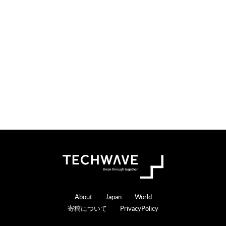
Footer
About
Japan
World
寄稿について
PrivacyPolicy