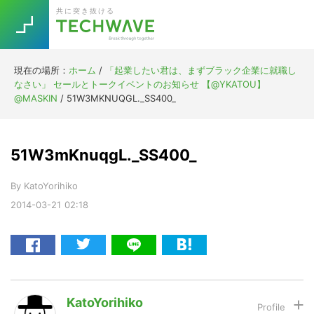
Skip
Skip
Skip
Skip
共に突き抜ける
to
to
to
to
primary
main
primary
footer
navigation
content
sidebar
現在の場所：
ホーム
/
「起業したい君は、まずブラック企業に就職し
Trend
なさい」 セールとトークイベントのお知らせ 【@YKATOU】
今話題の注目キーワード
@MASKIN
/
51W3MKNUQGL._SS400_
Keywords
51W3mKnuqgL._SS400_
5G
Asana
テレワーク
TOPICS
By
KatoYorihiko
ニューノーマル
2014-03-21
02:18
[Startup]
RE:LIFE
[Voice Edition]
Re:Work
Daily
Weekly
Monthly
KatoYorihiko
[YouTube]
AI