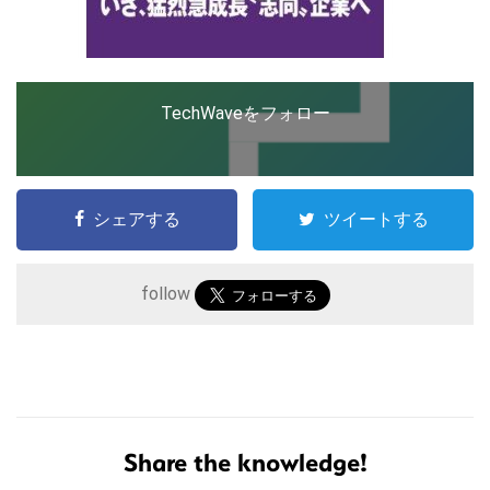
TechWaveをフォロー
シェアする
ツイートする
follow
こ
の
サ
イ
ト
Share the knowledge!
を
検