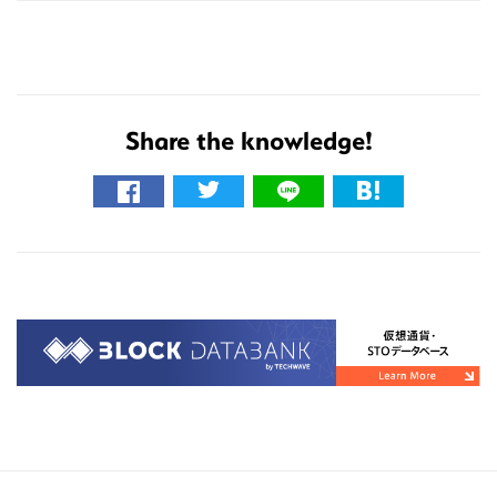
の
サ
イ
ト
を
Share the knowledge!
検
索
す
る