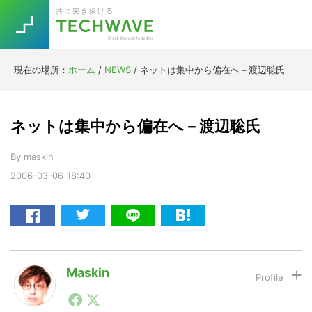
Skip
Skip
Skip
Skip
共に突き抜ける
to
to
to
to
primary
main
primary
footer
navigation
content
sidebar
現在の場所：
ホーム
/
NEWS
/
ネットは集中から偏在へ－渡辺聡氏
Trend
今話題の注目キーワード
Keywords
ネットは集中から偏在へ－渡辺聡氏
By
maskin
5G
Asana
テレワーク
TOPICS
2006-03-06
18:40
ニューノーマル
[Startup]
RE:LIFE
[Voice Edition]
Re:Work
Maskin
Daily
Weekly
Monthly
1990年代初頭から記者としてまた起業家としてITスタ
ートアップ業界のハードウェアからソフトウェアの事業
[YouTube]
AI