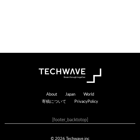
Footer
About
Japan
World
寄稿について
PrivacyPolicy
[footer_backtotop]
© 2026 Techwave.inc