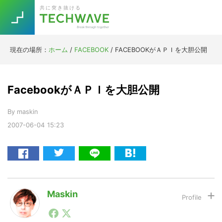
Skip
Skip
Skip
Skip
共に突き抜ける
to
to
to
to
primary
main
primary
footer
navigation
content
sidebar
現在の場所：
ホーム
/
FACEBOOK
/
FACEBOOKがＡＰＩを大胆公開
Trend
今話題の注目キーワード
Keywords
FacebookがＡＰＩを大胆公開
By
maskin
5G
Asana
テレワーク
TOPICS
2007-06-04
15:23
ニューノーマル
[Startup]
RE:LIFE
[Voice Edition]
Re:Work
Maskin
Daily
Weekly
Monthly
1990年代初頭から記者としてまた起業家としてITスタ
ートアップ業界のハードウェアからソフトウェアの事業
[YouTube]
AI