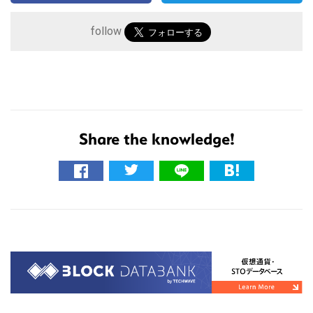
こ
の
follow
サ
イ
ト
を
検
Share the knowledge!
索
す
る