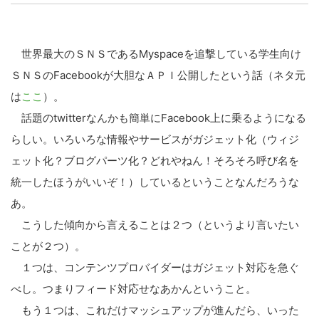
創出に関わる。シリコンバレーやEU等でのスタートア
ップを経験。日本ではネットエイジ等に所属、大手企業
の新規事業創出に協力。ブログやSNS、LINEなどの誕
LINE
暗号資産
生から普及成長までを最前線で見てきた生き字引として
世界最大のＳＮＳであるMyspaceを追撃している学生向け
注目される。通信キャリアのニュースポータルの創業デ
ＳＮＳのFacebookが大胆なＡＰＩ公開したという話（ネタ元
スクとして数億PV事業に。世界最大IT系メディア（ス
ペイン）の元日本編集長、World Innovation Lab(WiL)
は
投資家登録
ここ
Drone
）。
などを経て、現在、スタートアップ支援側の取り組みに
話題のtwitterなんかも簡単にFacebook上に乗るようになる
注力中。
らしい。いろいろな情報やサービスがガジェット化（ウィジ
特集
VR/AR
ェット化？ブログパーツ化？どれやねん！そろそろ呼び名を
統一したほうがいいぞ！）しているということなんだろうな
Block Data Bank
あ。
こうした傾向から言えることは２つ（というより言いたい
ことが２つ）。
１つは、コンテンツプロバイダーはガジェット対応を急ぐ
べし。つまりフィード対応せなあかんということ。
もう１つは、これだけマッシュアップが進んだら、いった