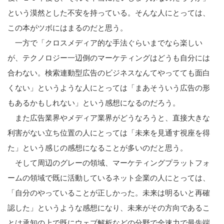
という漠然とした不安を持っている。そんな人にとっては、
この本がツボにはまるのだと思う。
一方で「クロスメディア的な手法ぐらいまでなら楽しい
が、テクノロジー一辺倒のマーケティングはどうも自分には
合わない。検索連動型広告のビジネスなんてやってても面白
くない」というような人にとっては「まあそういう広告の形
もあるかもしれない」という感想になるのだろう。
また広告業界やメディア業界がどうなろうと、直接大きな
利害がない立ち位置の人にとっては「未来を見通す視座を得
た」という感じの感想になることが多いのだと思う。
そして周辺のグレーの領域、マーケティングプラットフォ
ームの領域で既に活動しているネット企業の人にとっては、
「自分のやっていることが正しかった。未来は明るいと再確
認した」というような感想になり、未来がその方向であるこ
こ
とは承知の上で既にウェブ解析などの分野で全速力で最先端