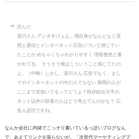
創出に関わる。シリコンバレーやEU等でのスタートア
ップを経験。日本ではネットエイジ等に所属、大手企業
の新規事業創出に協力。ブログやSNS、LINEなどの誕
LINE
暗号資産
生から普及成長までを最前線で見てきた生き字引として
読んだ
注目される。通信キャリアのニュースポータルの創業デ
スクとして数億PV事業に。世界最大IT系メディア（ス
湯川さん アンタすげぇよ。僕自身がなんとなく漠
ペイン）の元日本編集長、World Innovation Lab(WiL)
投資家登録
Drone
然と通信とインターネット広告について感じてい
などを経て、現在、スタートアップ支援側の取り組みに
注力中。
たことが めちゃくちゃわかりやすく 理路整然と書
特集
VR/AR
かれてる。 そうそう俺はこういうこと感じてたの
よ。（中略）しかし、湯川さん 広告でなく、まし
てやインターネットの中の人でもない 新聞の人が
Block Data Bank
ここまで見抜いてるってどうよ？既存総合大手の
ネット以外の部署の人はどう考えてんのかな？ 広
告人必読ですね。
なんか会社に内緒でこっそり書いているっぽいブログなん
で、あえてリンクを張らないが、「次世代マーケティングプ