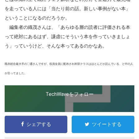
の
を走っている人には「当たり前の話。新しい事例がない本」
サ
ということになるのだろうか。
イ
編集者の織茂さんは、「あらゆる層の読者に評価される本
ト
って絶対にあるはず、謙虚にそういう本を作っていきましょ
を
う」っていうけど、そんな本ってあるのかなあ。
検
索
既存総合最大手の〇通さんですが、役員全員に配布され幹部クラスはほとんどが読んでいる、と中の人
す
が言ってました。
る
TechWaveをフォロー
シェアする
ツイートする