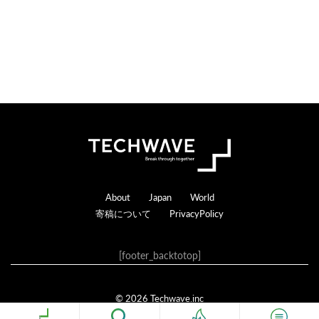
Footer
About
Japan
World
寄稿について
PrivacyPolicy
[footer_backtotop]
© 2026 Techwave.inc
Genesis Framework
·
WordPress
·
ログイン