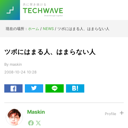
Skip
Skip
Skip
Skip
共に突き抜ける
to
to
to
to
primary
main
primary
footer
navigation
content
sidebar
現在の場所：
ホーム
/
NEWS
/
ツボにはまる人、はまらない人
Trend
今話題の注目キーワード
Keywords
ツボにはまる人、はまらない人
By
maskin
5G
Asana
テレワーク
TOPICS
2008-10-24
10:28
ニューノーマル
[Startup]
RE:LIFE
[Voice Edition]
Re:Work
Maskin
Daily
Weekly
Monthly
1990年代初頭から記者としてまた起業家としてITスタ
ートアップ業界のハードウェアからソフトウェアの事業
[YouTube]
AI