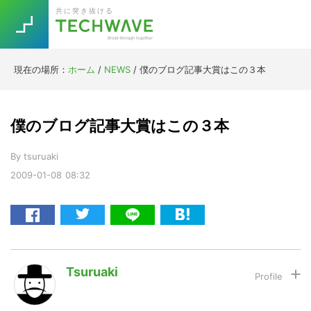
Skip
Skip
Skip
Skip
共に突き抜ける
to
to
to
to
primary
main
primary
footer
navigation
content
sidebar
現在の場所：
ホーム
/
NEWS
/
僕のブログ記事大賞はこの３本
Trend
今話題の注目キーワード
Keywords
僕のブログ記事大賞はこの３本
By
tsuruaki
5G
Asana
テレワーク
TOPICS
2009-01-08
08:32
ニューノーマル
[Startup]
RE:LIFE
[Voice Edition]
Re:Work
Tsuruaki
Daily
Weekly
Monthly
[YouTube]
AI