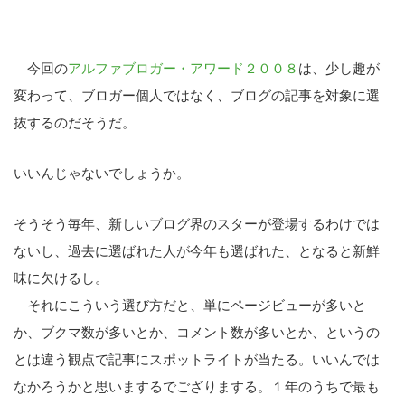
LINE
暗号資産
今回の
アルファブロガー・アワード２０
０８
は、少し趣が
変わって、ブロガー
個人ではなく、ブログの記事を対
象に選
抜するのだそうだ。
投資家登録
Drone
いいんじゃないでしょうか。
特集
VR/AR
そうそう毎年、新しいブログ界の
スターが登場するわけでは
Block Data Bank
ないし
、過去に選ばれた人が今年も選ば
れた、となると新鮮
味に欠けるし
。
それにこういう選び方だと、単に
ページビューが多いと
か、ブクマ
数が多いとか、コメント数が多い
とか、というの
とは違う観点で記
事にスポットライトが当たる。い
いんでは
なかろうかと思いまする
でござりまする。１年のうちで最
も