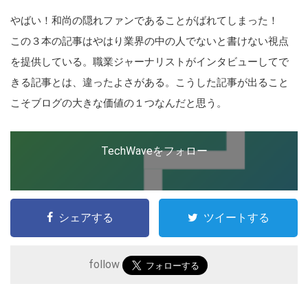
やばい！和尚の隠れファンである
ことがばれてしまった！
この３本の記事はやはり業界の中
の人でないと書けない視点
を提供
している。職業ジャーナリストが
インタビューしてで
きる記事とは
、違ったよさがある。こうした記
事が出ること
こそブログの大きな
価値の１つなんだと思う。
こ
の
TechWaveをフォロー
サ
イ
ト
シェアする
ツイートする
を
検
索
follow
す
る