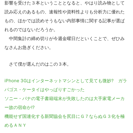
影響を受けた３本ということと
なると、やはり読み物として
読み
応えのあるもの、速報性や資料性よりも分
析力に優れた
もの、ほかでは読め
そうもない内部事情に関する記事
が選ば
れるのではないだろうか。
中間集計の締め切りが今週金曜日
だといくことで、ぜひみ
なさんお
急ぎください。
さて僕が選んだのはこの３本。
iPhone 3Gはインターネットマシンとし
て見ても微妙? ガラ
パゴス・ケータイはやっぱり
すごかった
ソニー・パナの電子書籍端末が失
敗したのは大手家電メーカ
ー故の
宿命か!?
機能せず国連化する新聞協会を尻
目にＧ７ならぬＧ３化を極
めるＡ
ＮＹ